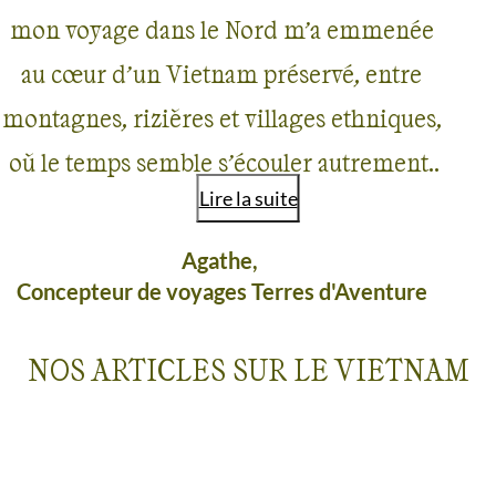
mon voyage dans le Nord m’a emmenée
au cœur d’un Vietnam préservé, entre
montagnes, rizières et villages ethniques,
où le temps semble s’écouler autrement.
Lire la suite
Dans les hauts plateaux de Moc Chau et de
Pa Co, les paysages se dévoilent au fil des
Agathe,
Concepteur de voyages Terres d'Aventure
chemins : collines couvertes de théiers,
vallées verdoyantes, rizières en terrasses
NOS ARTICLES SUR LE VIETNAM
et villages nichés au creux des
montagnes. La rencontre avec les
communautés Hmong, Thaï et Muong a