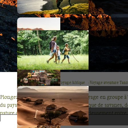
Voyage Afrique
Voyage aventure Tanz
Plongez-vous dans l'expérience d'un voyage en groupe à T
du paysage de Tarangire, où une mosaïque de savanes, de 
nature où girafes et zèbres dansent gracieusement entre l