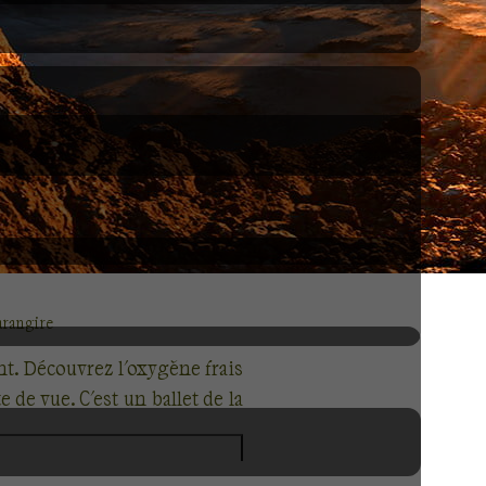
arangire
t. Découvrez l'oxygène frais
de vue. C'est un ballet de la