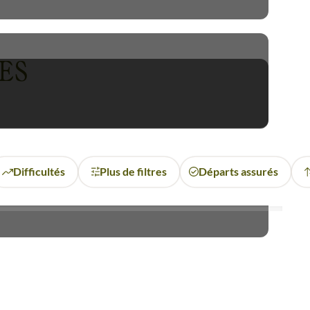
 des tribus locales comme les
 trekking éblouissantes, qui
ES
de la nature, la culture et
Difficultés
Plus de filtres
Départs assurés