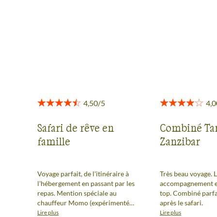
Des retours authentiques pour vous aider à choisir en
toute transparence.
Voir tous les avis
Safari de rêve en
Combiné Ta
famille
Zanzibar
Voyage parfait, de l'itinéraire à
Très beau voyage. 
l'hébergement en passant par les
accompagnement et
repas. Mention spéciale au
top. Combiné parfa
chauffeur Momo (expérimenté
après le safari.
en conduite et en connaissances
Lire plus
Lire plus