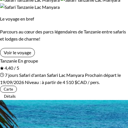
Confort
Le voyage en bref
Bivouac, sous tente
Standard
Parcours au cœur des parcs légendaires de Tanzanie entre safaris
et lodges de charme!
Supérieur
Voir le voyage
Tanzanie
En groupe
Environnement
4,40 / 5
7 jours
Safari d'antan
Safari Lac Manyara
Prochain départ le
Brousse et Savane
Forêts, collines, rivières et lacs
19/09/2026
Niveau :
à partir de
4 510 $CAD
/ pers.
Carte
Détails