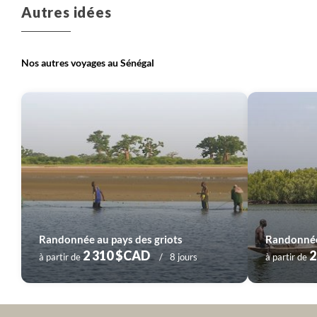
Autres idées
Nos autres voyages au Sénégal
Randonnée au pays des griots
Randonnée
2 310 $CAD
2
à partir de
8 jours
à partir de