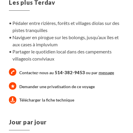
Les plus Terdav
rythme des rencontres et du fleuve, dans une Afrique de
l’Ouest préservée et accueillante.
Pédaler entre rizières, forêts et villages diolas sur des
pistes tranquilles
Naviguer en pirogue sur les bolongs, jusqu’aux îles et
aux cases à impluvium
Partager le quotidien local dans des campements
villageois conviviaux
514-382-9453
Contactez-nous au
ou par
message
Demander une privatisation de ce voyage
Télécharger la fiche technique
Jour par jour