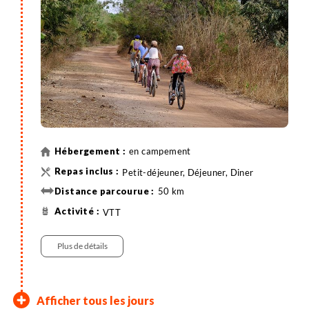
en campement
Petit-déjeuner, Déjeuner, Diner
50 km
VTT
Plus de détails
Koubalan Ziguinchor –
Séleki - Egueye
Egueye - excursion en kayak
Oussouye – Mlomp – Pointe
Abéné - Temps libre et
Afficher tous les jours