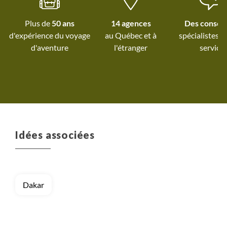
Plus de
50 ans
14 agences
Des conseil
d'expérience du voyage
au Québec et
à
spécialistes à
d'aventure
l'étranger
service
Idées associées
Dakar