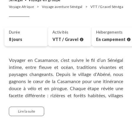
Voyage Afrique
Voyage aventure Sénégal
VTT / Gravel Sénégal
Durée
Activités
Hébergements
8 jours
VTT / Gravel
En campement
Voyager en Casamance, c’est suivre le fil d’un Sénégal
intime, entre fleuve et océan, traditions vivantes et
paysages changeants. Depuis le village d'Abéné, nous
gagnons le cœur de la Casamance pour une itinérance
douce à vélo et en pirogue. Chaque étape révèle une
facette différente : rizières et forêts habitées, villages
diolas aux cases à impluvium, marchés animés ou ports
de pêche. Nous pédalons sur des pistes tranquilles,
Lire la suite
glissons sur les bolongs, partageons des repas
conviviaux et dormons en campements villageois ou
écolodges. Ce voyage est une exploration progressive, au