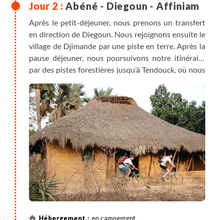
Abéné - Diegoun - Affiniam
Après le petit-déjeuner, nous prenons un transfert
en direction de Diegoun. Nous rejoignons ensuite le
village de Djimande par une piste en terre. Après la
pause déjeuner, nous poursuivons notre itinéraire
par des pistes forestières jusqu’à Tendouck, où nous
retrouvons brièvement la route goudronnée avant
de rejoindre Affiniam par une piste. Dîner et nuit
dans un campement de style « maison à impluvium »,
habitat traditionnel de l’ethnie diola, conçu autour
d’une cour centrale permettant de recueillir les eaux
de pluie.
en campement