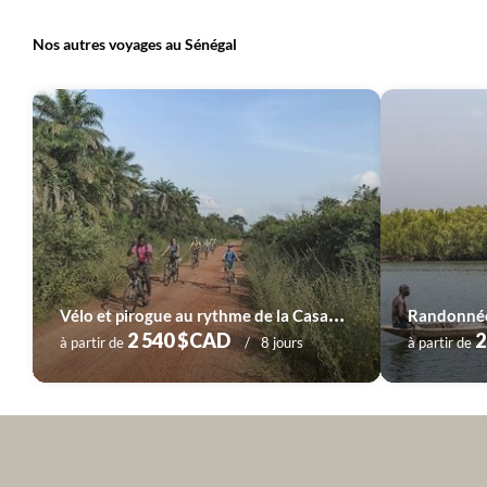
Nos autres voyages au Sénégal
V
élo et pirogue au rythme de la Casamance
Randonnée
2 540 $CAD
2
à partir de
8 jours
à partir de