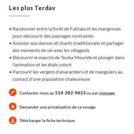
tradition orale, nous conteront l’histoire des Sérères,
Les plus Terdav
Peuls, Mandingues, Wolofs et Diolas, qui peuplent en
harmonie cette région au carrefour du Sénégal et de la
Gambie.
Randonner entre la forêt de Fathala et les mangroves
pour découvrir des paysages contrastés
Assister aux danses et chants traditionnels et partager
des moments de vie avec les villageois
Découvrir le marché de Touba Mouride et plonger dans
l’animation et les étals coloré
Parcourir les vergers d'anacardiers et de manguiers au
contact d'une population chaleureuse
514-382-9453
Contactez-nous au
ou par
message
Demander une privatisation de ce voyage
Télécharger la fiche technique