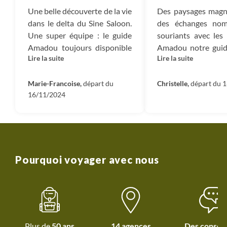
Une belle découverte de la vie
Des paysages magni
dans le delta du Sine Saloon.
des échanges nom
Une super équipe : le guide
souriants avec les v
Amadou toujours disponible
Amadou notre guid
Lire la suite
Lire la suite
et intarissable, la cuisinière
sa région sur le
Marie avec ses plats locaux
doigts et à un
succulents et le charretier
Marie-Francoise,
départ du
capacité d adaptat
Christelle,
départ du 
16/11/2024
Abdullaih toujours disponible
B,C...)Avec Marie la
et souriant. Une expérience à
(poulet Yassa exept
vivre
Abdulaye le charr
forment une équ
efficace et agréabl
eux j ai pu me laisse
Pourquoi voyager avec nous
profiter sereinem
voyage plein de su
de découvertes.
Plus de
50 ans
14 agences
Des conseil