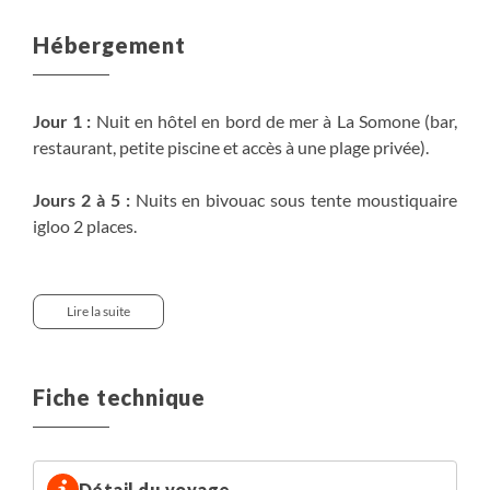
Hébergement
Jour 1 :
Nuit en hôtel en bord de mer à La Somone (bar,
restaurant, petite piscine et accès à une plage privée).
Jours 2 à 5 :
Nuits en bivouac sous tente moustiquaire
igloo 2 places.
Jours 6 et 7 :
Nuits en campement écotouristique de
cases traditionnelle - Campement Desjardins ou
Lire la suite
similaire
Le campement Desjardins de Dassilamé comprend 6
cases traditionnelles, construites à partir de matériaux
Fiche technique
locaux (banco et paille) d’une cuisine et d’un magasin.
L’objectif est de privilégier la valeur des rencontres, du
partage et d’un total dépaysement, mais aussi que le
passage des touristes s’inscrive dans une démarche de
Détail du voyage