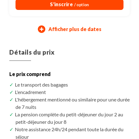
S'inscrire
/ option
Afficher plus de dates
13/03/2027
27/03/2027
20/03/2027
03/04/2027
Samedi
Samedi
Samedi
Samedi
Détails du prix
Assuré à partir de 5
Assuré à partir de 5
2 310 $CAD
2 410 $CAD
/ pers.
/ pers.
Le prix comprend
S'inscrire
S'inscrire
/ option
/ option
Le transport des bagages
L'encadrement
L'hébergement mentionné ou similaire pour une durée
de 7 nuits
La pension complète du petit-déjeuner du jour 2 au
petit-déjeuner du jour 8
Notre assistance 24h/24 pendant toute la durée du
séjour