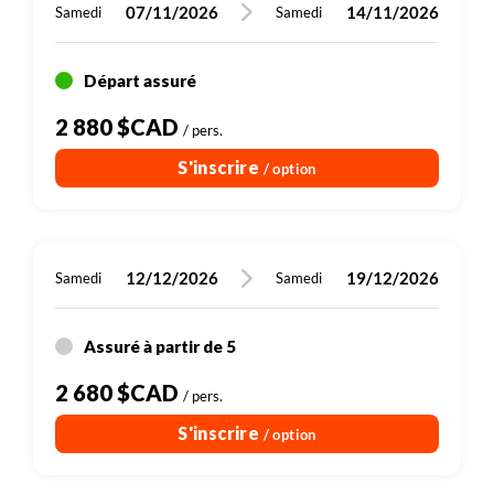
07/11/2026
14/11/2026
Samedi
Samedi
votre lieu d’hébergement, précisez que vous logez à
l'hôtel Le Lion Dort à La Somone.
Départ assuré
2 880 $CAD
/ pers.
S'inscrire
/ option
12/12/2026
19/12/2026
Samedi
Samedi
Assuré à partir de 5
2 680 $CAD
/ pers.
S'inscrire
/ option