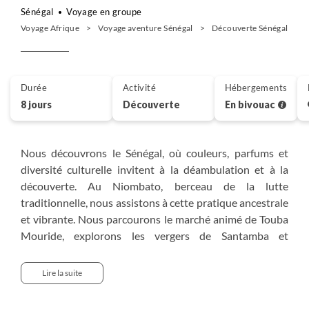
Sénégal
Voyage en groupe
Voyage Afrique
Voyage aventure Sénégal
Découverte Sénégal
Durée
Activité
Hébergements
8 jours
Découverte
En bivouac
Nous découvrons le Sénégal, où couleurs, parfums et
diversité culturelle invitent à la déambulation et à la
découverte. Au Niombato, berceau de la lutte
traditionnelle, nous assistons à cette pratique ancestrale
et vibrante. Nous parcourons le marché animé de Touba
Mouride, explorons les vergers de Santamba et
rencontrons les récolteurs de vin de palme. Le long du
fleuve Saloum, nous flânons dans les mangroves,
Lire la suite
rejoignons le port de pêche de Missirah et pénétrons la
forêt classée de Fathala. Les griots, dépositaires de la