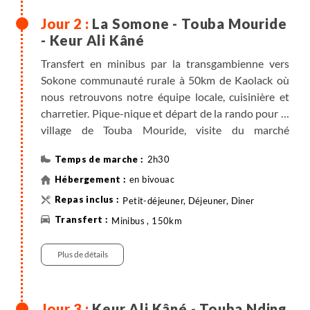
La Somone - Touba Mouride
- Keur Ali Kâné
Transfert en minibus par la transgambienne vers
Sokone communauté rurale à 50km de Kaolack où
nous retrouvons notre équipe locale, cuisinière et
charretier. Pique-nique et départ de la rando pour le
village de Touba Mouride, visite du marché
hebdomadaire (en fonction du jour d'arrivée) ; avec
2h30
ses étals pleins de couleurs et de senteurs, c'est le
lieu de rendez-vous de tous les villages
en bivouac
environnants. Poursuite de la randonnée pour
Petit-déjeuner, Déjeuner, Diner
rejoindre le village peul de Keur Ali Kâné, soirée au
Minibus , 150km
village.
Randonnée
Plus de détails
Keur Ali Kâné - Touba Nding