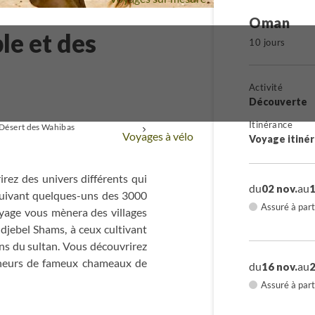
Oman
le et des
10 jours
Activité
Découverte
Itinérance
Désert des Wahibas
+
Voyages à vélo
Voyage itiné
rez des univers différents qui
du
au
02 nov.
1
suivant quelques-uns des 3000
Assuré à part
oyage vous mènera des villages
djebel Shams, à ceux cultivant
ins du sultan. Vous découvrirez
aîneurs de fameux chameaux de
du
au
16 nov.
2
ouins pêcheurs font perdurer la
Assuré à part
ie. Le soir venu, des petits
un repos mérité après de très