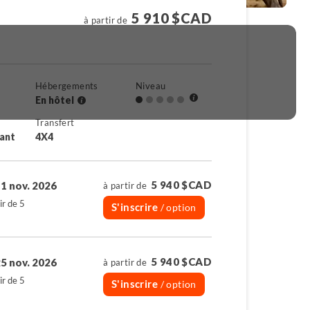
5 910 $CAD
à partir de
Hébergements
Niveau
En hôtel
Transfert
rant
4X4
5 940 $CAD
1 nov. 2026
à partir de
ir de 5
S'inscrire
/ option
5 940 $CAD
5 nov. 2026
à partir de
ir de 5
S'inscrire
/ option