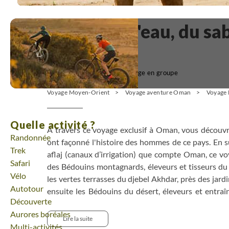
Oman : de l'eau, du sab
hommes
(15)
Voyage en groupe
Voyage Moyen-Orient
Voyage aventure Oman
Voyage 
Quelle activité ?
A travers ce voyage exclusif à Oman, vous découvri
Randonnée
ont façonné l'histoire des hommes de ce pays. En 
Trek
aflaj (canaux d’irrigation) que compte Oman, ce v
Safari
des Bédouins montagnards, éleveurs et tisseurs du 
Vélo
les vertes terrasses du djebel Akhdar, près des jard
Autotour
ensuite les Bédouins du désert, éleveurs et entr
Découverte
courses, pour finir par rejoindre la mer où les Béd
Aurores boréales
tradition de la pêche artisanale en mer d’Arab
Lire la suite
Multi-activités
hébergements confortables vous attendront pour 