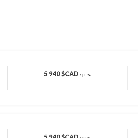
ces Bédouins ont su garder leur âme d’hommes 
campement aménagé confortablement au pied de 
les dunes façonnées par le vent en fin d’après-mid
5 940 $CAD
/ pers.
5 940 $CAD
/ pers.