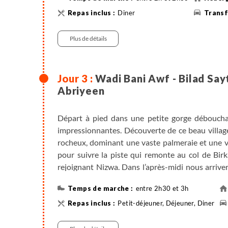
villageois rejoignant Nizwa. Nuit au col.
Diner
Randonnée
Plus de détails
Wadi Bani Awf - Bilad Sayt
Abriyeen
Départ à pied dans une petite gorge débouchant
impressionnantes. Découverte de ce beau villag
rocheux, dominant une vaste palmeraie et une va
pour suivre la piste qui remonte au col de Birk
rejoignant Nizwa. Dans l’après-midi nous arrive
notre installation dans une des maisons du vill
entre 2h30 et 3h
pour découvrir le village à l’heure où les ruel
prennent une belle couleur sous les rayons orang
Petit-déjeuner, Déjeuner, Diner
Randonnée