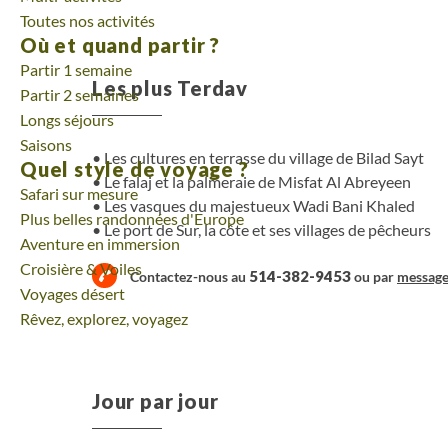
Toutes nos activités
jolies randonnées en terre omanaise.
Où et quand partir ?
Partir 1 semaine
Les plus Terdav
Partir 2 semaines
Longs séjours
Saisons
Les cultures en terrasse du village de Bilad Sayt
Quel style de voyage ?
Le falaj et la palmeraie de Misfat Al Abreyeen
Safari sur mesure
Les vasques du majestueux Wadi Bani Khaled
Plus belles randonnées d'Europe
Le port de Sur, la côte et ses villages de pêcheurs
Aventure en immersion
Croisière & Voiles
514-382-9453
Contactez-nous au
ou par
messag
Voyages désert
Rêvez, explorez, voyagez
Jour par jour