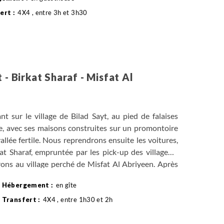
4X4 , entre 3h et 3h30
 - Birkat Sharaf - Misfat Al
 sur le village de Bilad Sayt, au pied de falaises
e, avec ses maisons construites sur un promontoire
llée fertile. Nous reprendrons ensuite les voitures,
at Sharaf, empruntée par les pick-up des villageois
rons au village perché de Misfat Al Abriyeen. Après
age aménagée en gîte, nous profiterons de la soirée
en gîte
les s’animent et où les maisons en pierre de taille
és du soleil couchant.
4X4 , entre 1h30 et 2h