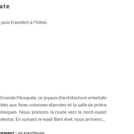
cate
puis transfert à l'hôtel.
la Grande Mosquée, ce joyaux d’architecture orientale
ées aux fines colonnes élancées et la salle de prière
ntesques. Nous prenons la route vers le nord-ouest
idental. En suivant le wadi Bani Awf, nous arriverons
tite vallée fertile. Randonnée autour du village avant
rkat Sharaf, empruntée par les pick up et 4x4 des
en guesthouse