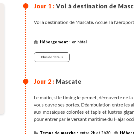
Vol à destination de Mas
Vol à destination de Mascate. Accueil à l'aéroport 
en hôtel
Plus de détails
Mascate
Le matin, si le timing le permet, découverte de 
vous ouvre ses portes. Déambulation entre les all
aux mosaïques colorées et tapis et lustres giga
pour entrer par le versant maritime du Hajar occ
au village de Bilad Sayt, niché au creux d’une pe
de reprendre la piste qui remonte au col de Bi
entre 2h et 2h30