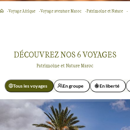
Voyage Afrique
Voyage aventure Maroc
Patrimoine et Nature
DÉCOUVREZ NOS
6
VOYAGES
Patrimoine et Nature Maroc
Tous les voyages
En groupe
En liberté
Activité
Découverte
Randonnée
Voyages au cœur du patrimoine et nature
Maroc