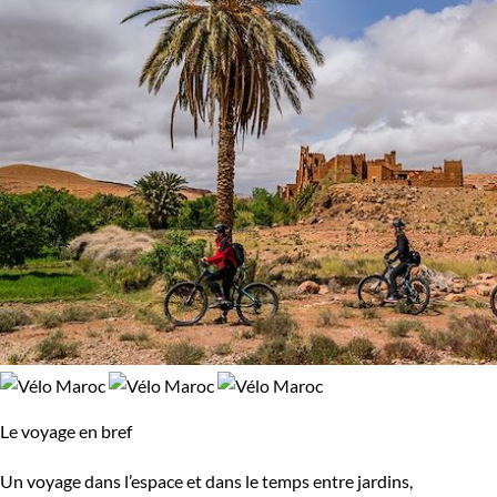
Randonnée avec chameau
Vélo
98% de satisfaction
(
62 avis
)
Régions
Atlas
Sahara
Budget
De 1 250 à 2 000 $CAD
De 2 000 à 3 000 $CAD
Plus de 3 000 $CAD
Le voyage en bref
Âge des enfants
Un voyage dans l’espace et dans le temps entre jardins,