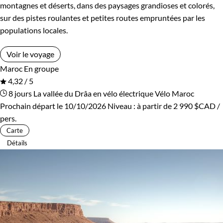
montagnes et déserts, dans des paysages grandioses et colorés,
Les 10/13 ans
Les 14/16 ans
sur des pistes roulantes et petites routes empruntées par les
populations locales.
Confort
Voir le voyage
Maroc
En groupe
Standard
Supérieur
4,32 / 5
8 jours
La vallée du Drâa en vélo électrique
Vélo Maroc
Prochain départ le 10/10/2026
Niveau :
à partir de
2 990 $CAD
/
Environnement
pers.
Carte
Patrimoine et Nature
Détails