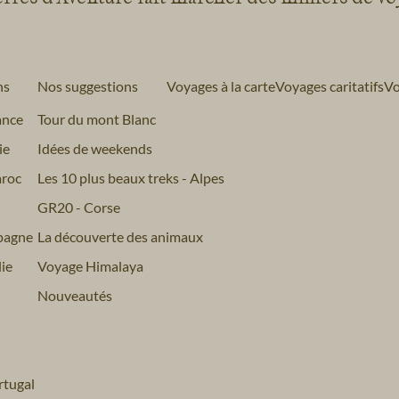
ns
Nos suggestions
Voyages à la carte
Voyages caritatifs
Vo
ance
Tour du mont Blanc
ie
Idées de weekends
roc
Les 10 plus beaux treks - Alpes
GR20 - Corse
pagne
La découverte des animaux
ie
Voyage Himalaya
Nouveautés
tugal