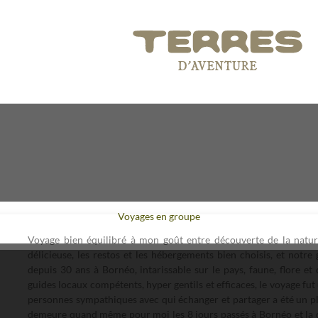
Voyages en groupe
Voyage bien équilibré à mon goût entre découverte de la nature 
délicieuse, les restos et les hébergements bien choisis, et notr
depuis 30 ans à Bornéo, intarissable sur le pays, faune, flore et
guides locaux compétents, hyper gentils et efficaces, le voyage fut
personnes sympathiques avec qui échanger et partager a été un pl
demeure quand même pour moi les 8 jours passés à Bornéo et la dé