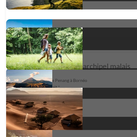
Belle découverte de l'archipel malais
Contrastes malais, de Penang à Bornéo
satisfait
*