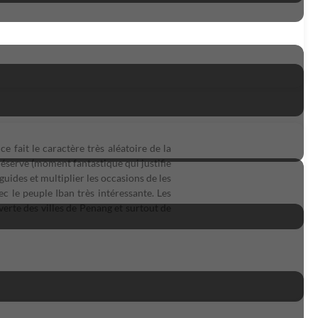
 fait le caractère très aléatoire de la
réserve (moment fantastique qui justifie
s guides et multiplier les occasions de les
c le peuple Iban très intéressante. Les
erte des villes de Penang et surtout de