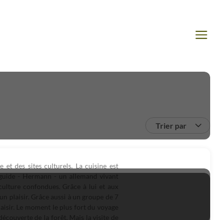
Trier par
et des sites culturels. La cuisine est
e guide - Hermann - un allemand vivant
 culture confondues. Grâce à lui et aux
 un plaisir. Grâce aussi à un groupe de 7
aisir. Le moment le plus fort du voyage
couverte de la forêt. Mais la visite de