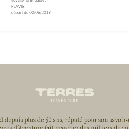
voyage formidable :)
FLAVIE
départ du
02/06/2019
 depuis plus de 50 ans, réputé pour son savoir-
rres d'Aventure fait marcher des milliers de v