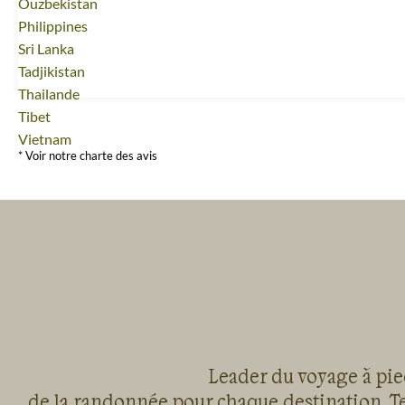
Voyage
Ouzbekistan
Voyage
Philippines
Voyage
Sri Lanka
Voyage
Tadjikistan
Voyage
Thailande
Voyage
Tibet
Voyage
Vietnam
* Voir notre charte des avis
Leader du voyage à pied
de la randonnée pour chaque destination, Te