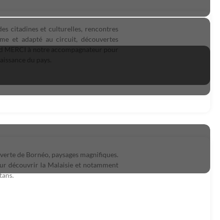
s citadines et culturelles, rencontres
e et adapté au circuit, découvertes
grand MERCI à notre accompagnateur pour
naissance du pays.
uverte de Bornéo, paysages magnifiques.
our découvrir la Malaisie et notamment
tans.