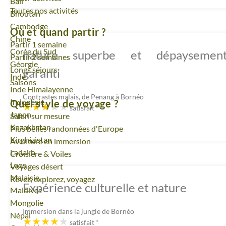
Voyage
Bali
Toutes nos activités
Voyage
Bhoutan
Voyage
Cambodge
Où et quand partir ?
Voyage
Chine
Partir 1 semaine
Voyage
Corée du Sud
nature superbe et dépaysemen
Partir 2 semaines
Voyage
Géorgie
Longs séjours
garanti
Voyage
Inde
Saisons
Voyage
Inde Himalayenne
Contrastes malais, de Penang à Bornéo
Voyage
Indonésie
Quel style de voyage ?
satisfait
*
Voyage
Japon
Safari sur mesure
Voyage
Kazakhstan
Plus belles randonnées d'Europe
Voyage
Kirghizistan
Aventure en immersion
Voyage
Ladakh
Croisière & Voiles
Voyage
Laos
Voyages désert
Voyage
Malaisie
Rêvez, explorez, voyagez
Expérience culturelle et nature
Voyage
Maldives
Voyage
Mongolie
Immersion dans la jungle de Bornéo
Voyage
Népal
satisfait
*