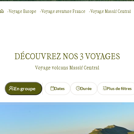
Voyage Europe
Voyage aventure France
Voyage Massif Central
DÉCOUVREZ NOS
3
VOYAGES
Voyage volcans Massif Central
En groupe
Dates
Durée
Plus de filtres
Confort
Bivouac, sous tente
Refuge, gîte, dortoir
Volcans
Massif Central