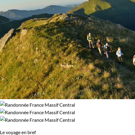
98% de satisfaction
(
45 avis
)
Environnement
Volcans
Le voyage en bref