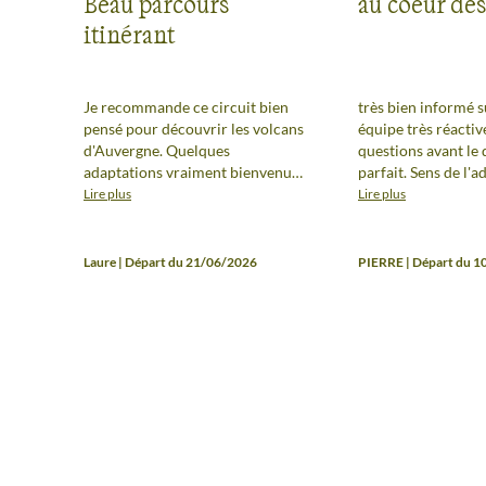
Beau parcours
au coeur des
itinérant
Je recommande ce circuit bien
très bien informé s
pensé pour découvrir les volcans
équipe très réactiv
d'Auvergne. Quelques
questions avant le 
adaptations vraiment bienvenues
parfait. Sens de l'a
ont été apportées par le guide
inormations, gesti
Lire plus
Lire plus
afin de pouvoir profiter du
etc...Merci Sophie
parcours malgré la chaleur
nous étions 13 dans
caniculaire. De très bonnes
Excellente ambianc
Laure | Départ du 21/06/2026
PIERRE | Départ du 
vacances avec un bon groupe, un
dynamique, très bon
excellent guide et de beaux
une super semaine
paysages (très différents de ceux
des Alpes).