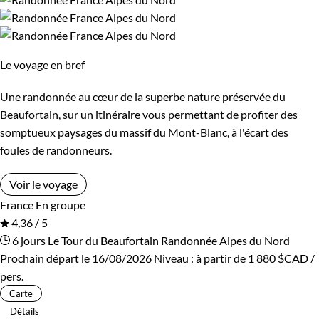
permettront de profiter des mois d’hiver. De son côté,
Itinérance
l’arrivée des beaux jours annonce celle de trailers et trekkeurs
de tous les horizons.
Itinérant
En étoile
Le voyage en bref
Guide de voyage Alpes du Nord
Une randonnée au cœur de la superbe nature préservée du
Beaufortain, sur un itinéraire vous permettant de profiter des
somptueux paysages du massif du Mont-Blanc, à l'écart des
foules de randonneurs.
Voir le voyage
France
En groupe
4,36 / 5
6 jours
Le Tour du Beaufortain
Randonnée Alpes du Nord
Prochain départ le 16/08/2026
Niveau :
à partir de
1 880 $CAD
/
pers.
Carte
Détails