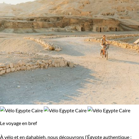
moins que vous ne préfériez un arrêt photos aux
célèbre
colosses de Memnon
.
Votre échappée cycliste sera complétée par une
navigation
au rythme lent et doux à bord d’une felouque
. Entre
Louxor
et Assouan
, le Nil dévoile ses richesses à l’occasion d
nombreuses escales. Wadi, palmeraies et jardins fruitiers pour
des balades agréables au cœur d’une nature douce, marchés
villageois pour des rencontres souriantes.
Le bleu du ciel, l’ocre du sable, le vert des rives du Nil et le
noir étoilé des nuits passées à bord à contempler le ciel…
Votre
randonnée à vélo en Egypte
sera placé sous le signe d
la culture et vous renverra à vos manuels d’histoire. Prenez
ainsi le temps de vous replonger à l’époque des pharaons,
Le voyage en bref
bâtisseurs et architectes inégalés.
À vélo et en dahabieh, nous découvrons l’Égypte authentique :