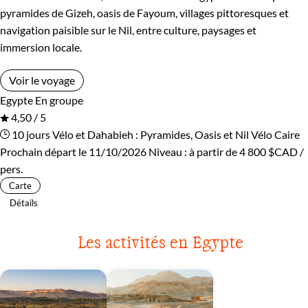
Guide de voyage Egypte
pyramides de Gizeh, oasis de Fayoum, villages pittoresques et
navigation paisible sur le Nil, entre culture, paysages et
immersion locale.
Voir le voyage
Egypte
En groupe
4,50 / 5
10 jours
Vélo et Dahabieh : Pyramides, Oasis et Nil
Vélo Caire
Prochain départ le 11/10/2026
Niveau :
à partir de
4 800 $CAD
/
pers.
Carte
Détails
Les activités en Egypte