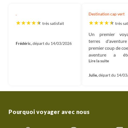
.
Destination cap vert
très satisfait
très sat
Un premier voy
terres d'aventu
Frédéric,
départ du 14/03/2026
premier coup de coe
aventure a été
Lire la suite
accompagnée par 
personnes (groupe
dans des pa
Julie,
départ du 14/03
magnifiques. Un iti
qualité qui pe
découvrir les di
paysages de Santo
d'être complèteme
Pourquoi voyager avec nous
dans la culture cap 
Une très belle 