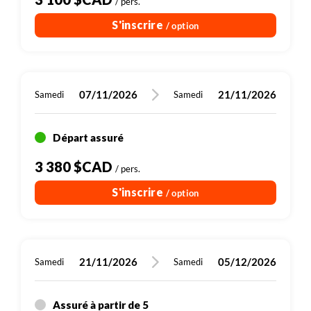
/ pers.
Plus de détails
Plus de détails
Plus de détails
Plus de détails
Plus de détails
Plus de détails
930 m
1170 m
1020 m
1550 m
Randonnée
Randonnée
Randonnée
Randonnée
Véhicule , entre 0h30 et 1h
S'inscrire
/ option
Plus de détails
Plus de détails
Plus de détails
Plus de détails
07/11/2026
21/11/2026
Samedi
Samedi
Départ assuré
3 380 $CAD
/ pers.
S'inscrire
/ option
21/11/2026
05/12/2026
Samedi
Samedi
Assuré à partir de 5