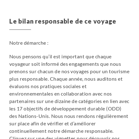
acceptée comme telle.
Le supplément chambre individuelle correspond
Le bilan responsable de ce voyage
uniquement à une occupation privative de la chambre et
ne garantit en aucun cas une chambre de catégorie
supérieure, une meilleure configuration ou une meilleure
Notre démarche :
vue. Les chambres individuelles peuvent d’ailleurs être
de superficie plus réduite.
Nous pensons qu’il est important que chaque
voyageur soit informé des engagements que nous
prenons sur chacun de nos voyages pour un tourisme
plus responsable. Chaque année, nous auditons et
évaluons nos pratiques sociales et
environnementales en collaboration avec nos
partenaires sur une dizaine de catégories en lien avec
les 17 objectifs de développement durable (ODD)
des Nations-Unis. Nous nous rendons régulièrement
sur place afin de vérifier et d’améliorer
continuellement notre démarche responsable.
Cliquez sur une des vignettes pour découvrir nos