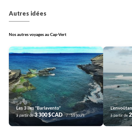
Autres idées
Nos autres voyages au Cap-Vert
Les 3 îles "Barlavento"
L’envoûta
3 300 $CAD
2
à partir de
15 jours
à partir de