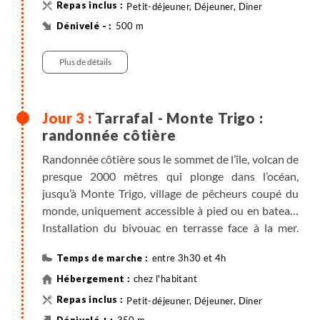
de pêcheurs. Petite randonnée de mise en forme à la
Petit-déjeuner, Déjeuner, Diner
découverte des cultures de cette vallée perdue, l'un
500 m
des endroits les plus attachants de l'archipel. Nuit en
Randonnée
pension face à l'océan (ou chez l'habitant).
Plus de détails
Préparation des sacs pour la journée et la nuit du
lendemain. Votre bagage principal restera dans le
Tarrafal - Monte Trigo :
véhicule, vous le retrouverez le J4 au soir. Nous vous
randonnée côtière
fournirons des sacs dans lesquels vous pourrez
mettre votre duvet, vos affaires de toilette et votre
Randonnée côtière sous le sommet de l’île, volcan de
change pour la journée et nuit du J3, ceux-ci vous
presque 2000 mètres qui plonge dans l’océan,
suivront avec des mules.
jusqu’à Monte Trigo, village de pêcheurs coupé du
monde, uniquement accessible à pied ou en bateau.
Installation du bivouac en terrasse face à la mer.
Sortie en mer avec les pêcheurs.
entre 3h30 et 4h
Attention, cette sortie bateau pourra être annulée
sans prévis en cas de mauvaise mer ou si votre guide
chez l'habitant
juge que les conditions de sécurité ne sont pas
Petit-déjeuner, Déjeuner, Diner
requises. Par conséquent, l'évaluation des