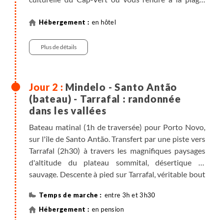
Repas libres.
en hôtel
Plus de détails
Mindelo - Santo Antão
(bateau) - Tarrafal : randonnée
dans les vallées
Bateau matinal (1h de traversée) pour Porto Novo,
sur l'île de Santo Antão. Transfert par une piste vers
Tarrafal (2h30) à travers les magnifiques paysages
d'altitude du plateau sommital, désertique et
sauvage. Descente à pied sur Tarrafal, véritable bout
du monde construit sur le bord d'une grande baie de
entre 3h et 3h30
sable noir que met en valeur le vert clair des champs
de canne à sucre, plantés jusque derrière les maisons
en pension