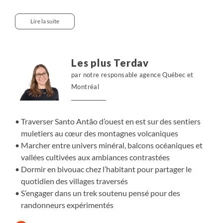
Pico de Topo de Coroa, avant de progresser sur des
sentiers muletiers entre falaises et villages isolés. À l’est,
Lire la suite
les vallées verdoyantes de canne à sucre et de cultures
en terrasses dévoilent un environnement habité. Les
nuits alternent petites pensions et séjours chez
Les plus Terdav
l’habitant, sur les terrasses surplombant les vallées, pour
par notre responsable agence Québec et
une immersion authentique et une proximité avec la vie
Montréal
locale. Chaque étape révèle une facette différente de l’île.
Traverser Santo Antão d’ouest en est sur des sentiers
muletiers au cœur des montagnes volcaniques
Marcher entre univers minéral, balcons océaniques et
vallées cultivées aux ambiances contrastées
Dormir en bivouac chez l’habitant pour partager le
quotidien des villages traversés
S’engager dans un trek soutenu pensé pour des
randonneurs expérimentés