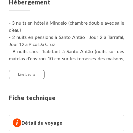
Hébergement
- 3 nuits en hôtel à Mindelo (chambre double avec salle
d’eau)
- 2 nuits en pensions à Santo Antão : Jour 2 à Tarrafal,
Jour 12 à Pico Da Cruz
- 9 nuits chez l'habitant à Santo Antão (nuits sur des
matelas d'environ 10 cm sur les terrasses des maisons,
salle d'eau et sanitaires communs)
Lire la suite
Les conditions de confort sont parfois sommaires, et
dans certains secteurs les ressources en eau faibles.
Nous dormons le plus souvent sur les terrasses des
Fiche technique
maisons de villages, à la belle étoile, bénéficiant ainsi de
points d’eau (fontaine, douches, canaux d'irrigation) et
de l’accueil des Capverdiens.
Détail du voyage
L’eau est précieuse au Cap-Vert et peut parfois manquer