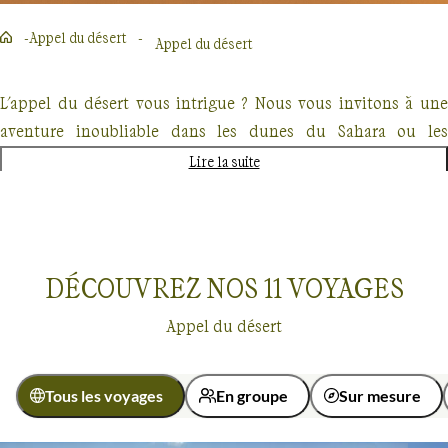
Appel du désert
Appel du désert
L'appel du désert vous intrigue ? Nous vous invitons à une
aventure inoubliable dans les dunes du Sahara ou les
étendues arides de l'Atacama. Imaginez-vous parcourir les
Lire la suite
Bardenas Reales, un désert au pied des Pyrénées, ou explorer
les mystères du désert rouge de Jordanie. Chaque pas dans
ces immensités tranquilles est une découverte, une
rencontre avec soi-même et la nature. Laissez-vous tenter par
DÉCOUVREZ NOS
11
VOYAGES
ces expériences qui marquent l'esprit et le cœur.
Appel du désert
Tous les voyages
En groupe
Sur mesure
Appel du désert