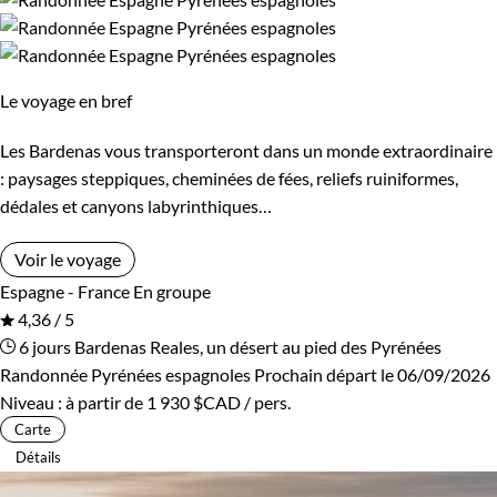
Âge des enfants
Les 10/13 ans
Les 14/16 ans
Le voyage en bref
Confort
Les Bardenas vous transporteront dans un monde extraordinaire
: paysages steppiques, cheminées de fées, reliefs ruiniformes,
Bivouac, sous tente
Standard
dédales et canyons labyrinthiques…
Voir le voyage
Itinérance
Espagne - France
En groupe
4,36 / 5
Itinérant
En étoile
6 jours
Bardenas Reales, un désert au pied des Pyrénées
Randonnée Pyrénées espagnoles
Prochain départ le 06/09/2026
Niveau :
à partir de
1 930 $CAD
/ pers.
Environnement
Carte
Détails
Bord de mer et îles
Désert