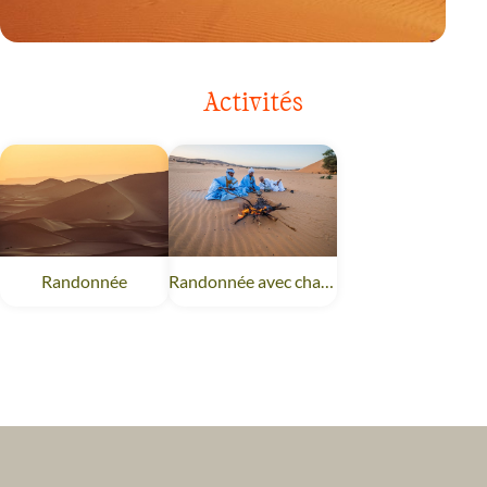
VOYAGE
JORDANIE
Activités
Randonnée
Randonnée avec chameau