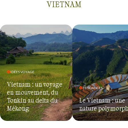
VIETNAM
IDÉES VOYAGE
Vietnam : un voyage
TENDANCES
en mouvement, du
Tonkin au delta du
Le Vietnam : une
Mékong
nature polymorp