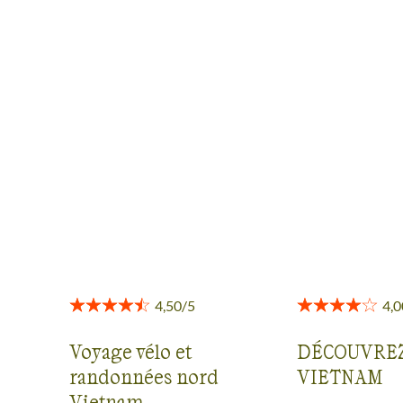
AVIS VOYAGEURS DANS LE
CENTRE DU VIETNAM
Des retours authentiques pour vous aider à choisir en
toute transparence.
Voir tous les avis
Voyage vélo et
DÉCOUVREZ
randonnées nord
VIETNAM
Vietnam