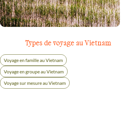
VÉLO
SUD, SAIGON ET DELTA DU MÉKONG
Types de voyage au Vietnam
Voyage en famille au Vietnam
Voyage en groupe au Vietnam
Voyage sur mesure au Vietnam