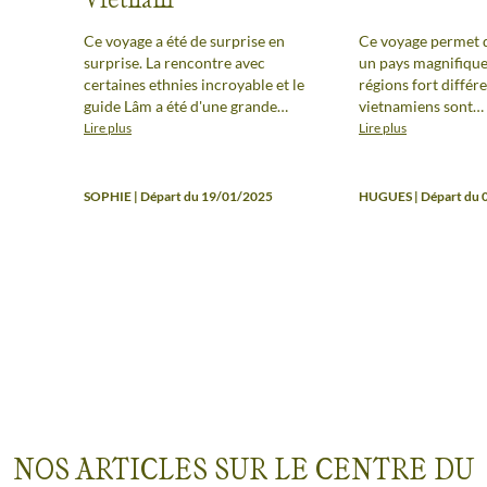
Ce voyage a été de surprise en
Ce voyage permet 
surprise. La rencontre avec
un pays magnifique
certaines ethnies incroyable et le
régions fort différe
guide Lâm a été d'une grande
vietnamiens sont
bienveillance et d'une extrême
particulièrement ac
Lire plus
Lire plus
gentillesse. Toujours à notre
bienveillants. Le vé
écoute. Par contre je reste un
formidable moyen p
peu sceptique sur le circuit vélos
rencontre de ce pay
SOPHIE | Départ du 19/01/2025
HUGUES | Départ du 
qui n'était pas adapté à nos
On a juste envie d'
gabarits (vélos de bonne qualité
mais trop petits ou trop grands)
NOS ARTICLES SUR LE CENTRE DU