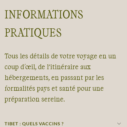
INFORMATIONS
PRATIQUES
Tous les détails de votre voyage en un
coup d'œil, de l’itinéraire aux
hébergements, en passant par les
formalités pays et santé pour une
préparation sereine.
TIBET : QUELS VACCINS ?