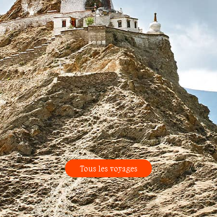
Tous les voyages