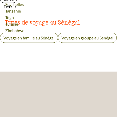
Voyage
Seychelles
Détails
Voyage
Tanzanie
Voyage
Togo
Types de voyage au Sénégal
Voyage
Tunisie
Voyage
Zimbabwe
Voyage en famille au Sénégal
Voyage en groupe au Sénégal