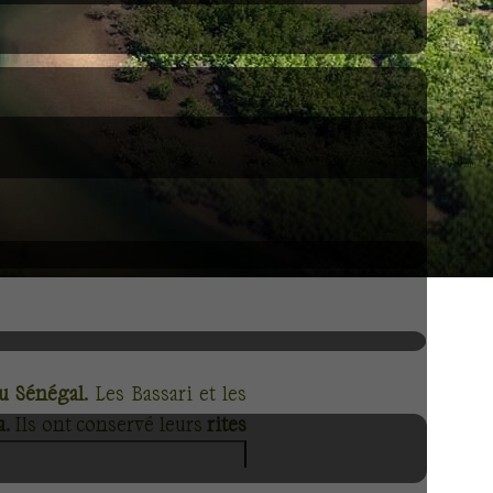
u Sénégal
. Les Bassari et les
a
. Ils ont conservé leurs
rites