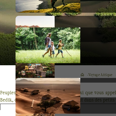
Voyage Afrique
Peuples de la vallée heureuse, c’est ainsi que vous appe
Bedik, deux ethnies minoritaires, vivent dans des petits 
et coutumes
, les rencontrer est un privilège.