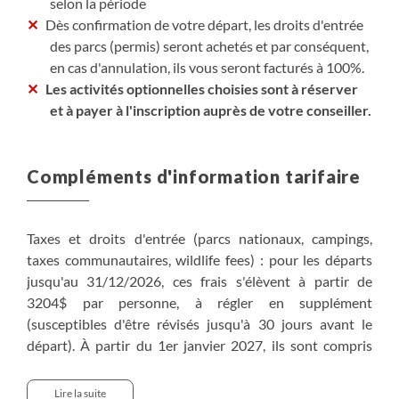
selon la période
Dès confirmation de votre départ, les droits d'entrée
des parcs (permis) seront achetés et par conséquent,
en cas d'annulation, ils vous seront facturés à 100%.
Les activités optionnelles choisies sont à réserver
et à payer à l'inscription auprès de votre conseiller.
Compléments d'information tarifaire
Taxes et droits d'entrée (parcs nationaux, campings,
taxes communautaires, wildlife fees) : pour les départs
jusqu'au 31/12/2026, ces frais s'élèvent à partir de
3204$ par personne, à régler en supplément
(susceptibles d'être révisés jusqu'à 30 jours avant le
départ). À partir du 1er janvier 2027, ils sont compris
dans le prix du voyage et le montant sera indiqué sur
votre facture (susceptibles d'être révisés jusqu'à 30 jours
Lire la suite