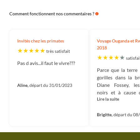
Comment fonctionnent nos commentaires ?
Invités chez les primates
Voyage Ouganda et Rw
2018
très satisfait
satisfai
Pas d avis...il faut le vivre???
Parce que la terre 
gorilles dans la b
Diane Fossey, le
Aline,
départ du 31/01/2023
noirs et à cause 
Lire la suite
https://www.facebo
set=a.2071685096
Brigitte,
départ du 08