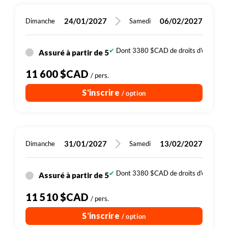
visiteur. Le parc joue également un rôle majeur en
matière de préservation de la nature et de recherche
24/01/2027
06/02/2027
Dimanche
Samedi
scientifique.
L'après-midi est consacré à une visite aux
Dont 3380 $CAD de droits d'entrée (si
Assuré à partir de 5
chimpanzés, en compagnie d’un guide du parc
11 600 $CAD
(anglophones). Trois groupes de chimpanzés ont été
/ pers.
habitués à la visite humaine, à raison de 6 personnes
S'inscrire
/ option
par groupe.
Installation dans votre hébergement pour deux
nuits.
31/01/2027
13/02/2027
Dimanche
Samedi
Dont 3380 $CAD de droits d'entrée (si
Assuré à partir de 5
11 510 $CAD
/ pers.
S'inscrire
/ option