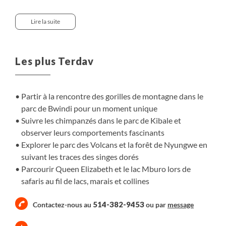
Queen Elizabeth et au lac Mburo, navigations sur des
lacs et balades dans les collines verdoyantes, chaque
Lire la suite
journée révèle une faune et des paysages différents. Un
itinéraire conçu pour des voyageurs dynamiques,
sensibles aux animaux et à la nature, offrant des
Les plus Terdav
rencontres animalières intenses et variées dans des
décors exceptionnels.
Partir à la rencontre des gorilles de montagne dans le
parc de Bwindi pour un moment unique
Suivre les chimpanzés dans le parc de Kibale et
observer leurs comportements fascinants
Explorer le parc des Volcans et la forêt de Nyungwe en
suivant les traces des singes dorés
Parcourir Queen Elizabeth et le lac Mburo lors de
safaris au fil de lacs, marais et collines
514-382-9453
Contactez-nous au
ou par
message