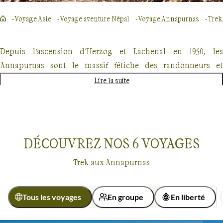
Voyage Asie
Voyage aventure Népal
Voyage Annapurnas
Trek
Depuis l’ascension d'Herzog et Lachenal en 1950, les
Annapurnas sont le massif fétiche des randonneurs et
trekkeurs français.
L'Annapurna est un sommet de l'Himalay
Lire la suite
du Népal, le 10ème plus haut sommet du monde, il culmine
à 8091 mètres
. Il comprend plusieurs sommets secondaires :
Annapurna I, II, III, IV, Gangapurna et Annapurna sud
. No
treks dans les Annapurnas sont de difficulté variée et
DÉCOUVREZ NOS
6
VOYAGES
proposent de faire une partie ou la totalité du tour du massif,
Trek aux Annapurnas
accompagné ou en liberté. D’autres itinéraires originaux et
alternatifs prennent les sentiers de vallées secrètes ou vous
conduisent au sanctuaire.
Tous les voyages
En groupe
En liberté
Nos itinéraires, grandioses et mythiques vous permettent
Trek
Annapurnas