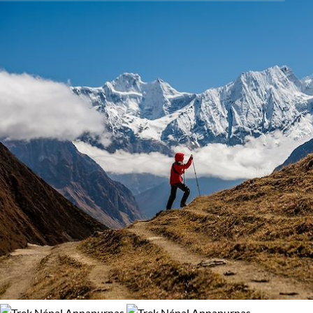
d’aller à la
rencontre de la culture népalaise et tibétaine
. De
Activité
99% de satisfaction
(
164 avis
)
rizières aux hautes vallées de culture tibétaine, des champs
Trek
en terrasses aux forêts de rhododendrons, des villages nichés
au flanc des montagnes sculptées en terrasses aux hauts
pâturages, vous marchez dans des paysages sans cesse
Environnement
dominés par les sommets du Népal.
Forêts, collines, rivières et lacs
Montagne
Moments forts, le
passage du Thorong Pass à 5416m, le
marches face au Machhapuchhare
(le "Cervin de l’Himalaya")
l’arrivée dans le sanctuaire de l’Annapurna, somptueux
cirque de glaciers et de pics au pied de la façade sud du plus
haut sommet de l’Annapurna.
Votre trek dans les Annapurnas, vous réserve aussi des
moments forts ou insolites : traversée d’un pont suspendu,
montée en yack dans les alpages, découverte de sanctuaires
indous et bouddhistes, dégustation de tartes aux pommes.