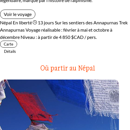
légendaire, marqué par l’histoire de l’alpinisme.
Voir le voyage
Népal
En liberté
13 jours
Sur les sentiers des Annapurnas
Trek
Annapurnas
Voyage réalisable : février à mai et octobre à
décembre
Niveau :
à partir de
4 850 $CAD
/ pers.
Carte
Détails
Où partir au Népal