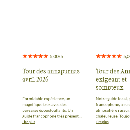
toute transparence.
Voir tous les avis
Tour des annapurnas
Tour des An
avril 2026
exigeant et
sompteux
Formidable expérience, un
Notre guide local,
magnifique trek avec des
francophone, a su 
paysages époustouflants. Un
atmosphère rassur
guide francophone très présent,
chaleureuse. Toujou
Am, et une ambiance de groupe
de chacun, il a su 
Lire plus
Lire plus
bonne. Des très beaux et bons
une grande bienvei