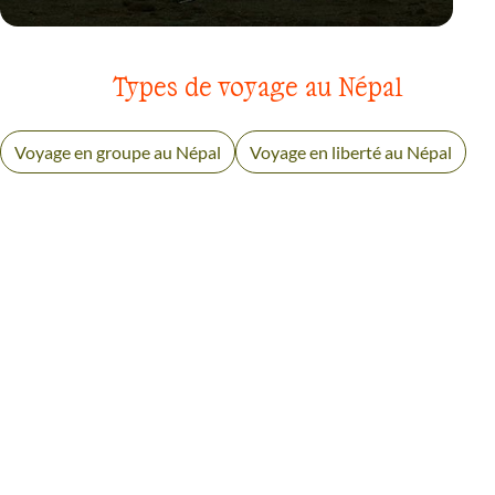
TREK
LANGTANG
Types de voyage au Népal
Voyage en groupe au Népal
Voyage en liberté au Népal
AVIS VOYAGEURS AUX
ANNAPURNAS
Des retours authentiques pour vous aider à choisir en