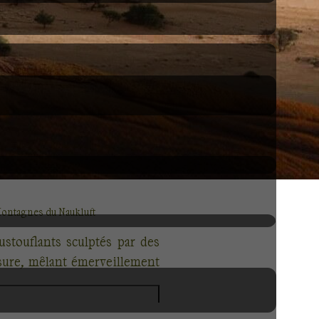
ontagnes du Naukluft
stouflants sculptés par des
esure, mêlant émerveillement