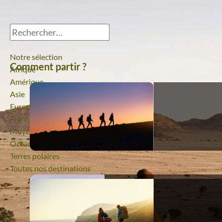
Notre sélection
Comment partir ?
Afrique
Amérique
Asie
Europe
France
Moyen-Orient
Océanie
Terres polaires
Toutes nos destinations