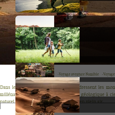
Voyage Afrique
Voyage aventure Namibie
Voyage
Dans le cœur aride de la Namibie se dressent les mont
millénaires d'érosion. Cette chronique géologique à ci
naturel, culture ancestrale, et aventures en plein air.