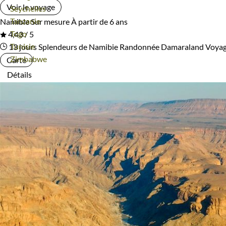
Voir le voyage
Voyage
Seychelles
Voyage
Tanzanie
Namibie
Sur mesure
À partir de 6 ans
Voyage
Togo
4,43 / 5
Voyage
Tunisie
13 jours
Splendeurs de Namibie
Randonnée Damaraland
Voyage
Voyage
Zimbabwe
Carte
Détails