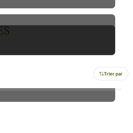
 désertique. Foyer des aloès
eurs privilégiés.
sert envahit, alors que vous
ES
 ouvert à des visiteurs prêts
ue respectueux avec la vaste
Trier par