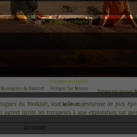
Voyage
Tanzanie
Voyages en liberté
Voyage
Namibie
Voyages en famille
 Montagnes du Naukluft
Voyages Sur Mesure
Voyage sur mesure M
agnes du Naukluft, une toile majestueuse de pics épou
Voyage
Cap-Vert
el ouvert invite les voyageurs à une exploration sur m
Lire la suite