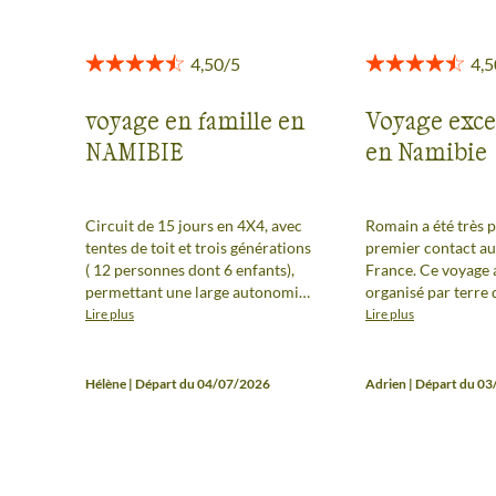
voyage en famille en
Voyage exce
NAMIBIE
en Namibie
Circuit de 15 jours en 4X4, avec
Romain a été très 
tentes de toit et trois générations
premier contact au
( 12 personnes dont 6 enfants),
France. Ce voyage a
permettant une large autonomie,
organisé par terre 
souvenir inoubliable pour les
tout était clair et 
Lire plus
Lire plus
petits comme pour les grands,
(aucune mauvaise s
avec une multitude de paysages
place). Un voyage à
au niveau du circuit, et dans le
souffle, que l’on 
Hélène | Départ du 04/07/2026
Adrien | Départ du 0
parc d'Etosha, , des animaux en
plus d’une fois.
quantités et espèces inespérées,