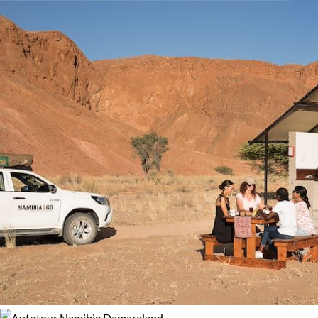
biosphère endémique résiliente, y compris l'étonnante
Activité
98% de satisfaction
(
41 avis
)
welwitschia mirabilis, une relique de l'ère des dinosaures. Un
voyage vers le Namib est plus qu'une évasion, c'est un retour
Autotour
Randonnée
aux origines et un regard émerveillé sur notre planète.
Safari
Guide de voyage Désert du Namib
Budget
De 2 000 à 3 000 $CAD
Plus de 3 000 $CAD
Âge des enfants
Les 2/5 ans
Les 6/9 ans