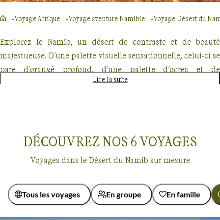
Voyage Afrique
Voyage aventure Namibie
Voyage Désert du Na
Explorez le Namib, un désert de contraste et de beauté
majestueuse. D'une palette visuelle sensationnelle, celui-ci se
pare d'orangé profond, d'une palette d'ocres et de
Lire la suite
miroitements argentés sous l'éclat du soleil. Érigées comme
des monolithes, les dunes de ce désert défient les vents
depuis des millions d'années, sculptées dans une danse
perpétuelle avec le temps. La culture Himba, imprégnée de
DÉCOUVREZ NOS
6
VOYAGES
l'histoire, y est préservée, offrant aux voyageurs un
témoignage poignant de la vie dans les conditions les plus
Voyages dans le Désert du Namib sur mesure
exigeantes. Chaque sentier sillonné est une invitation à la
découverte, à une randonnée enchanteresse entre des
formations rocheuses d'origine volcanique. Le parc national
Tous les voyages
En groupe
En famille
de Namib-Naukluft, un joyau écologique, héberge une
Voyages sur mesure
Désert du Namib