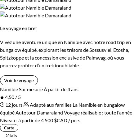
Les 10/13 ans
Les 14/16 ans
Confort
Le voyage en bref
Bivouac, sous tente
Standard
Vivez une aventure unique en Namibie avec notre road trip en
bungalow équipé, explorant les trésors de Sossusvlei, Etosha,
Supérieur
Haut de gamme
Spitzkoppe et la concession exclusive de Palmwag, où vous
pourrez profiter d’un trek inoubliable.
Voir le voyage
Namibie
Sur mesure
À partir de 4 ans
4,50 / 5
12 jours
Adapté aux familles
La Namibie en bungalow
équipé
Autotour Damaraland
Voyage réalisable : toute l'année
Niveau :
à partir de
4 500 $CAD
/ pers.
Carte
Détails