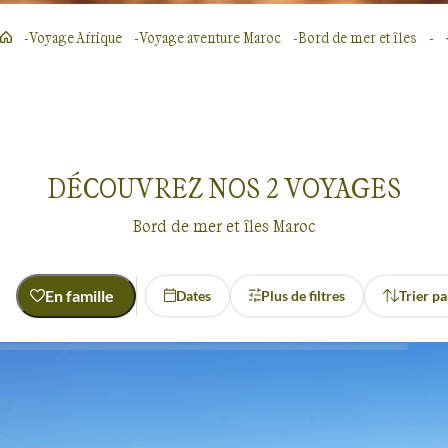
Voyage Afrique
Voyage aventure Maroc
Bord de mer et îles
DÉCOUVREZ NOS
2
VOYAGES
Bord de mer et îles Maroc
En famille
Dates
Plus de filtres
Trier pa
Activité
Multi-activités
Randonnée
Voyages en bord de mer et îles
Maroc