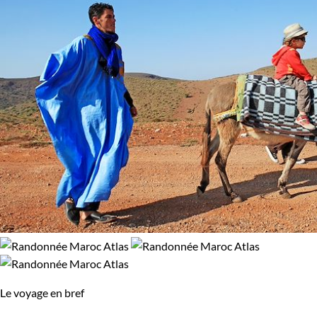
Randonnée avec mulet
97% de satisfaction
(
36 avis
)
Régions
Atlas
Côte Atlantique Marocaine
Confort
Bivouac, sous tente
Standard
Environnement
Bord de mer et îles
Le voyage en bref