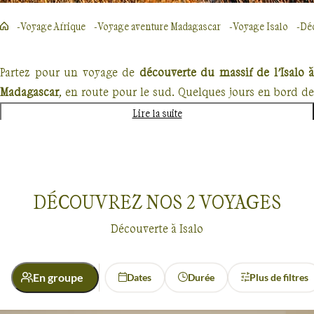
Voyage Afrique
Voyage aventure Madagascar
Voyage Isalo
Dé
Partez pour un voyage de
découverte du massif de l’Isalo à
Madagascar
, en route pour le sud. Quelques jours en bord de
mer sur les plages du magnifique
canal du Mozambique
pui
Lire la suite
en route pour
Ranohira
.
Les paysages sont typiques du sud : baobabs, troupeaux de
zébus, tombeaux des ethnies, et massifs rocheux et
DÉCOUVREZ NOS
2
VOYAGES
désertiques. C’est le pays des chercheurs de saphirs. Pour
découvrir le massif de l’Isalo, rendez-vous à l’entrée du parc
Découverte à Isalo
pour une petite randonnée et apprécier la beauté
incomparable du
massif de l’Isalo
, cascade des Nymphes
En groupe
Dates
Durée
Plus de filtres
piscine naturelle, forêt de Namaza, sans oublier quelques
espèces de lémuriens.
Découverte
Isalo