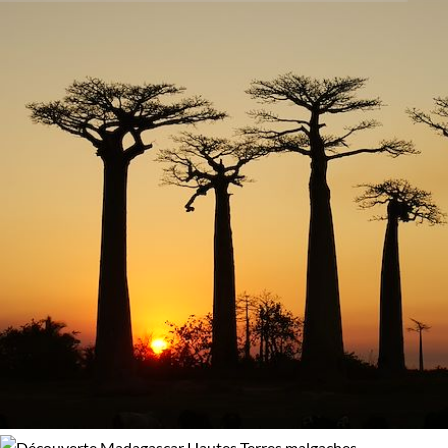
Activité
96% de satisfaction
(
56 avis
)
La route qui mène à la
vallée de Tsaranoro
, conduit à un site
Découverte
formé d’une gigantesque falaise mondialement connue par
les grimpeurs et aventuriers. C’est l’un des endroits magiques
et tranquilles de Madagascar. Les ethnies Betsileo et Bara
Confort
règnent dans cette vallée. Là, on peut découvrir différents
paysages de la forêt sacrée, aux palmiers qui poussent en
Standard
Supérieur
haute montagne, avec de superbes points de vue.
Ambositra
est la capitale de l’artisanat, on peut s’y balader
Environnement
pour découvrir l’art de sculpter de marqueter. La route qui
mène à Antsirabe permet de randonner sur la piste des
Bord de mer et îles
Forêts, collines, rivières et lacs
volcans pour apprécier le magnifique paysage volcanique de
la région. A travers les hautes terres rouges du plateau central
et les rizières en terrasses héritées de la culture
indonésienne, la célèbre nationale 7, sera notre fil
conducteur de ce peuple métissé, culturellement hétéroclite,