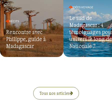
IDÉES VOYAGE
Le sud de
RÉCITS
Madagascar : 4
Rencontre avec
témoignages pour
Philippe, guide à
univers le long de
Madagascar
Nationale 7
Tous nos articles