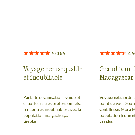
toute transparence.
Voir tous les avis
Voyage remarquable
Grand tour 
et inoubliable
Madagascar
Parfaite organisation , guide et
Voyage extraordina
chauffeurs très professionnels,
point de vue : Souri
rencontres inoubliables avec la
gentillesse, Mora 
population malgaches,
population jeune e
amplemant eu l'occasion de
contacts. Des paysa
Lire plus
Lire plus
découvrir différentes parties de
d’une beauté à coup
cette île splendide, paysages
Une équipe ( guide 