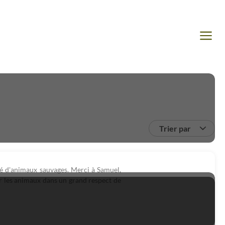
Trier par
té d'animaux sauvages. Merci à Samuel,
er les animaux dans un grand respect de