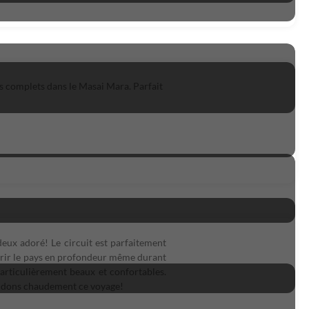
rs complets dans le Masai Mara. Parfait
 deux adoré! Le circuit est parfaitement
ouvrir le pays en profondeur même durant
particulièrement beaux et confortables.
ndons chaudement ce voyage!