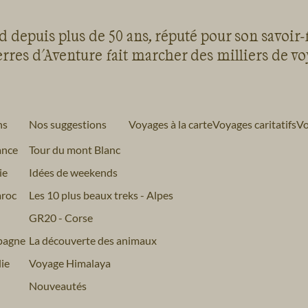
 depuis plus de 50 ans, réputé pour son savoir-
rres d'Aventure fait marcher des milliers de v
ns
Nos suggestions
Voyages à la carte
Voyages caritatifs
Vo
ance
Tour du mont Blanc
ie
Idées de weekends
roc
Les 10 plus beaux treks - Alpes
GR20 - Corse
pagne
La découverte des animaux
ie
Voyage Himalaya
Nouveautés