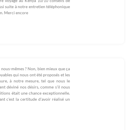
otre voyage au Kenya 10/10 conseils de
ussi suite à notre entretien téléphonique
on. Merci encore
é nous-mêmes ? Non, bien mieux que ça
yables qui nous ont été proposés et les
sure, à notre mesure, tel que nous le
ment déviné nos désirs, comme s'il nous
tions était une chance exceptionnelle.
t c'est la certitude d'avoir réalisé un