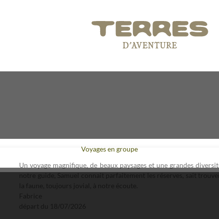
Voyages en groupe
Un voyage magnifique, de beaux paysages et une grandes diversi
notre guide, Samuel connait parfaitement les réserves, sait trouv
la faune, toujours jovial, à notre écoute.
Fabrice
départ du
18/07/2026