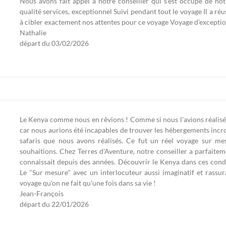
Nous avons fait appel à notre conseiller qui s’est occupé de n
qualité services, exceptionnel Suivi pendant tout le voyage Il a ré
à cibler exactement nos attentes pour ce voyage Voyage d’excepti
Nathalie
départ du
03/02/2026
Le Kenya comme nous en rêvions ! Comme si nous l'avions réalis
car nous aurions été incapables de trouver les hébergements incro
safaris que nous avons réalisés. Ce fut un réel voyage sur me
souhaitions. Chez Terres d'Aventure, notre conseiller a parfaite
connaissait depuis des années. Découvrir le Kenya dans ces condi
Le "Sur mesure" avec un interlocuteur aussi imaginatif et rassuran
voyage qu'on ne fait qu'une fois dans sa vie !
Jean-François
départ du
22/01/2026