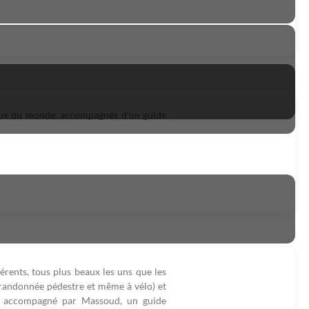
maux du monde, accompagnés d'un guide
érents, tous plus beaux les uns que les
, randonnée pédestre et même à vélo) et
re accompagné par Massoud, un guide