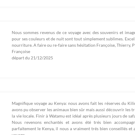
Nous sommes revenus de ce voyage avec des souvenirs et images 
pour ses couleurs et de nuit sont tout simplement sublimes. Excel
nourriture. A faire ou re-faire sans hésitation Françoise, Thierry, P
Françoise
départ du
21/12/2025
Magnifique voyage au Kenya: nous avons fait les réserves du Ki
avons pu observer les animaux bien sûr mais aussi découvrir les tr
la vie locale. Finir à Watamu est idéal après plusieurs jours de safa
Nous revenons enchantés et avons été trés bien accompagné
parfaitement le Kenya, il nous a vraiment trés bien conseillés e
voyage.