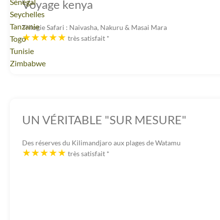
Voyage
Sénégal
Voyage kenya
Voyage
Seychelles
Voyage
Tanzanie
Trilogie Safari : Naivasha, Nakuru & Masai Mara
Voyage
Togo
très satisfait
*
Voyage
Tunisie
Voyage
Zimbabwe
UN VÉRITABLE "SUR MESURE"
Des réserves du Kilimandjaro aux plages de Watamu
très satisfait
*