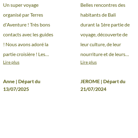
l'eau
Un super voyage
Belles rencontres des
organisé par Terres
habitants de Bali
d'Aventure ! Très bons
durant la 1ère partie de
contacts avec les guides
voyage, découverte de
! Nous avons adoré la
leur culture, de leur
partie croisière ! Les
nourriture et de leurs
Lire plus
Lire plus
Balinais sont très
traditions, parsemées
accueillants ! Merci !
de beaux paysages
Anne | Départ du
JEROME | Départ du
(rizières, volcan,
13/07/2025
21/07/2024
temples). Croisière
autour de Komodo très
agréable, le personnel
du bateau vraiment
très efficace avec de