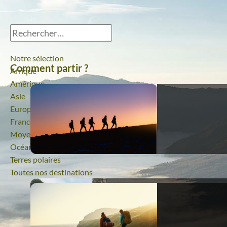
Notre sélection
Comment partir ?
Afrique
Amérique
Asie
Europe
France
Moyen-Orient
Océanie
Terres polaires
Toutes nos destinations