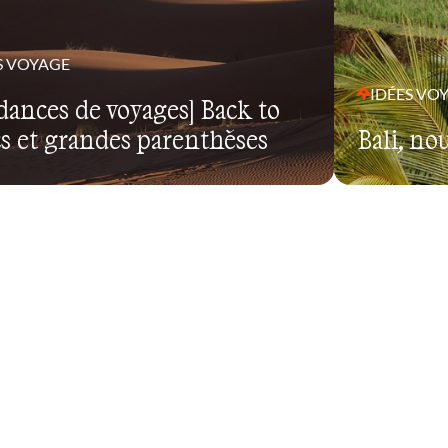
S VOYAGE
IDÉES VO
dances de voyages] Back to
cs et grandes parenthèses
Bali, no