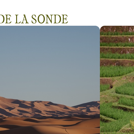
très bons repas, faune
 DE LA SONDE
sous-marine très jolie
et très colorée, et très
beaux paysages
également.