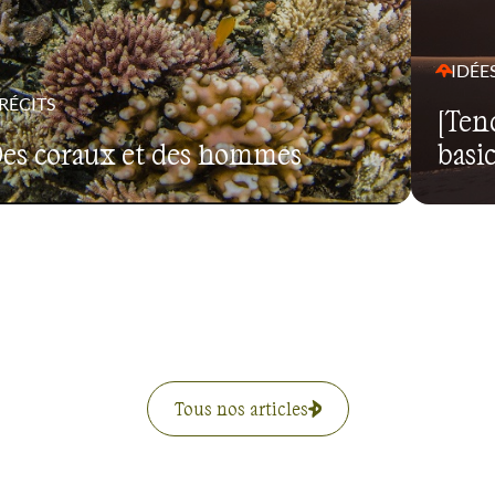
IDÉE
RÉCITS
[Ten
es coraux et des hommes
basi
Tous nos articles