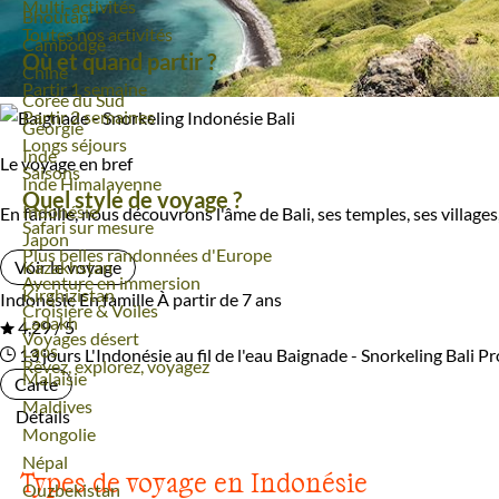
Multi-activités
Voyage
Bhoutan
Toutes nos activités
Voyage
Cambodge
Où et quand partir ?
Voyage
Chine
Partir 1 semaine
Voyage
Corée du Sud
Partir 2 semaines
Voyage
Géorgie
Longs séjours
Voyage
Inde
Le voyage en bref
Saisons
Voyage
Inde Himalayenne
Quel style de voyage ?
Voyage
Indonésie
En famille, nous découvrons l'âme de Bali, ses temples, ses villag
Safari sur mesure
Voyage
Japon
Plus belles randonnées d'Europe
Voyage
Kazakhstan
Voir le voyage
Aventure en immersion
Voyage
Kirghizistan
Indonésie
En famille
À partir de 7 ans
Croisière & Voiles
Voyage
Ladakh
4,29 / 5
Voyages désert
Voyage
Laos
13 jours
L'Indonésie au fil de l'eau
Baignade - Snorkeling Bali
Pr
Rêvez, explorez, voyagez
Voyage
Malaisie
Carte
Voyage
Maldives
Détails
Voyage
Mongolie
Voyage
Népal
Types de voyage en Indonésie
Voyage
Ouzbekistan