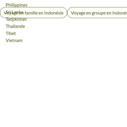
Voyage
Philippines
Voyage
Sri Lanka
Voyage en famille en Indonésie
Voyage en groupe en Indoné
Voyage
Tadjikistan
Voyage
Thailande
Voyage
Tibet
Voyage
Vietnam