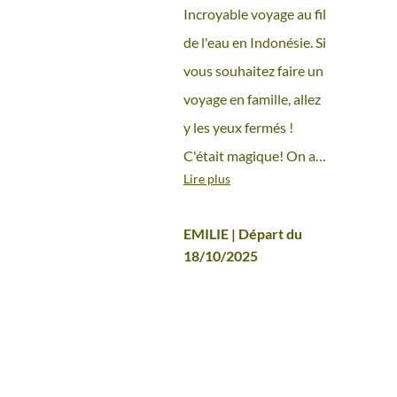
fil de l'eau
S LES
Incroyable voyage au fil
SONDE
de l'eau en Indonésie. Si
vous souhaitez faire un
voyage en famille, allez
y les yeux fermés !
C'était magique! On a
Lire plus
vu des lieux
incroyables, et
EMILIE | Départ du
rencontré des gens
18/10/2025
d'une gentillesse ! On
est constamment
encadré par des guides
francophones très
compétents, quintes