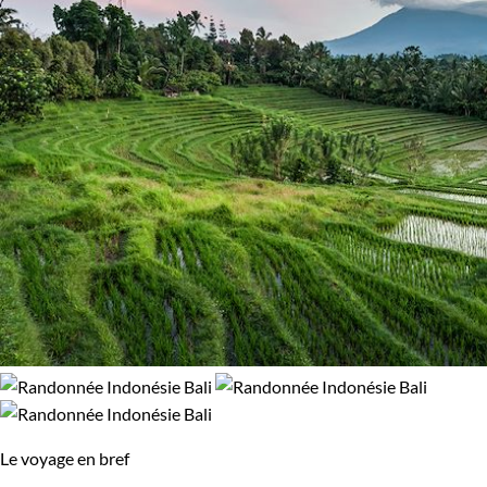
glaciers du Spitzberg. Peut-être préférez-vous une expérience
90% de satisfaction
(
113 avis
)
plus puissante, comme gravir les pentes du Kilimandjaro ou
simplement explorer les volcans d'Auvergne.
Chaque voyage est soigneusement organisé pour vous offrir
une expérience authentique et enrichissante. Profitez-en
pour découvrir des destinations spectaculaires et vivre des
moments uniques.
Le voyage en bref