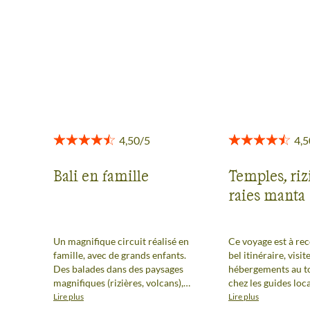
Des retours authentiques pour vous aider à choisir en
toute transparence.
Voir tous les avis
Bali en famille
Temples, riz
raies manta
Un magnifique circuit réalisé en
Ce voyage est à r
famille, avec de grands enfants.
bel itinéraire, visit
Des balades dans des paysages
hébergements au to
magnifiques (rizières, volcans),
chez les guides loc
des levers/couchers de soleil à
rando volcans acces
Lire plus
Lire plus