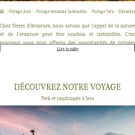
Voyage Asie
Voyage aventure Indonésie
Voyage Java
Dernièr
Chez Terres d'Aventure, nous savons que l'appel de la nature
et de l'aventure peut être soudain et irrésistible. C'est
pourquoi nous vous offrons des opportunités de voyages
Lire la suite
d'aventure en dernières minutes, parfaits pour les
explorateurs spontanés. Que vous rêviez de traverser des
paysages majestueux, de vous immerger dans la beauté
sauvage ou de relever des défis physiques stimulants, nous
DÉCOUVREZ NOTRE
VOYAGE
avons le voyage qu'il vous faut.
Trek et randonnée à Java
Nos offres de dernières minutes comprennent des treks
inoubliables, des randonnées dans des lieux emblématiques
et des croisières exploratoires. Imaginez-vous parcourant les
sentiers escarpés du GR20 en Corse, ou naviguant parmi les
Dernières minutes
Java