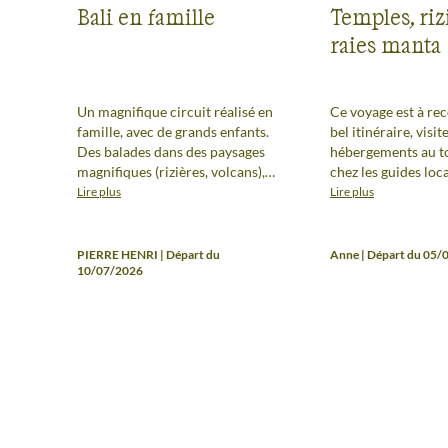
Bali en famille
Temples, riz
raies manta
Un magnifique circuit réalisé en
Ce voyage est à r
famille, avec de grands enfants.
bel itinéraire, visit
Des balades dans des paysages
hébergements au to
magnifiques (rizières, volcans),
chez les guides loc
des levers/couchers de soleil à
rando volcans acces
Lire plus
Lire plus
couper le souffle, une incursion
snorkeling à Manta
dans la vie balinaise au contact
inoubliable, sans o
des locaux, les temples
guide exceptionnel 
PIERRE HENRI | Départ du
Anne | Départ du 05/
hindouistes, et un guide au top !
10/07/2026
maîtrise parfaiteme
Logements, nourriture, rien à
fait preuve d'organ
dire, très bien. Le rythme, qui
d'empathie et est a
peut paraitre intense, permet de
pour son groupe. Il
faire et voir beaucoup ; nous
une culture généra
avons le sentiment d'avoir
exceptionnelle. Bre
parcouru le "vrai Bali". Nous
belle rencontre à p
recommandons avec
enthousiasme.