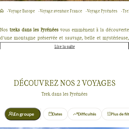
Voyage Europe
Voyage aventure France
Voyage Pyrénées
Tre
Nos
treks dans les Pyrénées
vous emmènent à la découvert
d’une montagne préservée et sauvage, belle et mystérieuse,
hors des sentiers battus !
Lire la suite
Ce sont des marches sportives et haut-perchées que nous
vous proposons ici pour partir à la découverte des Pyrénées.
Les cirques de Gavarnie et Ordesa
accueilleront vos pas, qu
DÉCOUVREZ NOS
2
VOYAGES
vous mèneront vers les cimes,
au-delà des 3000 m
. Vou
découvrirez des vallées torrentielles aux fortes pentes et des
Trek dans les Pyrénées
panoramas grandioses sur des cirques glaciaires
, en
empruntant des sentiers abrupts et secrets.
En groupe
Dates
Difficultés
Plus de fil
Ces treks nécessiteront une bonne condition physique et un
Trek
Pyrénées