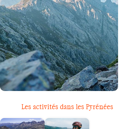
TREK
CORSE
Les activités dans les Pyrénées