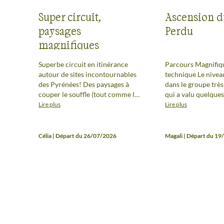
Super circuit,
Ascension 
paysages
Perdu
magnifiques
Superbe circuit en itinérance
Parcours Magnifiqu
autour de sites incontournables
technique Le niveau de marche
des Pyrénées! Des paysages à
dans le groupe très
couper le souffle (tout comme la
qui a valu que
descente de la Brèche assez
Lire plus
Lire plus
technique ??). Des étapes bien
construites, et un très bon
accompagnement de notre guide
Célia | Départ du 26/07/2026
Magali | Départ du 1
Florence sur la randonnée mais
aussi l'histoire, la geologie, la
faune et la flore. Le tout dans une
très bonne ambiance de groupe.
Je recommande ce voyage si
vous avez envie de decouvrir les
Pyrénées