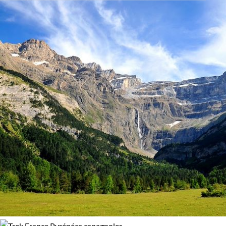
entraînement régulier, pour apprécier pleinement la
Activité
93% de satisfaction
(
43 avis
)
découverte des canyons et des glaciers suspendus
. Quelque
Trek
efforts donc, mais au bout le ravissement d’évoluer en pleine
montagne, parmi les isards et les orchidées sauvages, dans
un décor varié entre roches et végétation.
Nous vous proposons également de découvrir la
réserve
naturelle de Néouvielle
, un écrin préservé, véritable jardin
suspendu à plus de 2000 mètres d’altitude sur un parcours
véritablement montagnard.
Enfin nos treks dans les Pyrénées vous emmèneront autour
de la plus célèbre montagne catalane,
le Canigou
, pour u
itinéraire de toute beauté sous un généreux soleil. Vous
découvrirez alors toutes les beautés de ce massif sauvage, où
la végétation évolue d’étage en étage, méditerranéenne dans
la vallée et alpine vers les sommets.