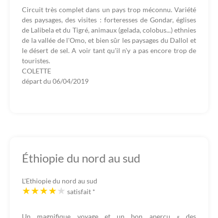
Circuit très complet dans un pays trop méconnu. Variété
des paysages, des visites : forteresses de Gondar, églises
de Lalibela et du Tigré, animaux (gelada, colobus...) ethnies
de la vallée de l'Omo, et bien sûr les paysages du Dallol et
le désert de sel. A voir tant qu'il n'y a pas encore trop de
touristes.
COLETTE
départ du
06/04/2019
Éthiopie du nord au sud
L'Ethiopie du nord au sud
satisfait
*
Un magnifique voyage et un bon aperçu « des