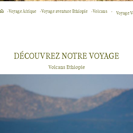
Voyage Afrique
Voyage aventure Ethiopie
Volcans
Voyage V
DÉCOUVREZ NOTRE
VOYAGE
Volcans Ethiopie
Voyages sur les volcans
Ethiopie