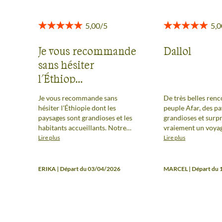
Je vous recommande
Dallol
sans hésiter
l'Éthiop...
Je vous recommande sans
De très belles renc
hésiter l'Éthiopie dont les
peuple Afar, des p
paysages sont grandioses et les
grandioses et surpr
habitants accueillants. Notre
vraiement un voyage
guide et notre chauffeur ont été
Aucun sentiment d'
Lire plus
Lire plus
aux petits soins avec nous
encore merci à Taff
pendant tout le séjour et je les en
chauffeurs, au cuis
remercie !
bons moments de p
ERIKA | Départ du 03/04/2026
MARCEL | Départ du 