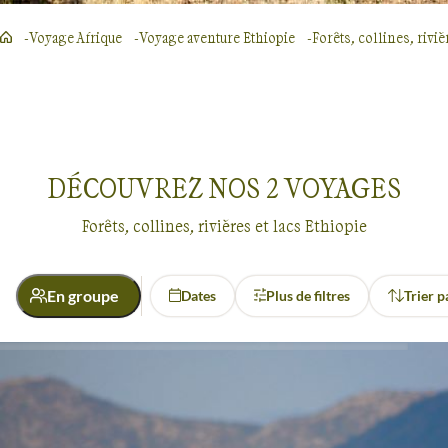
Voyage Afrique
Voyage aventure Ethiopie
Forêts, collines, riviè
DÉCOUVREZ NOS
2
VOYAGES
Forêts, collines, rivières et lacs Ethiopie
En groupe
Dates
Plus de filtres
Trier p
Activité
Découverte
Randonnée
Voyages dans les forêts, collines, rivières et lacs
Ethiopie