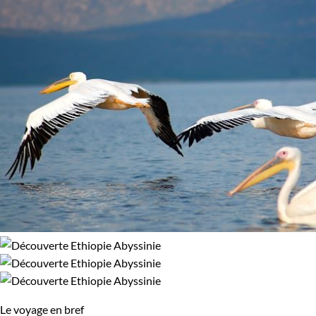
88% de satisfaction
(
16 avis
)
Régions
Abyssinie
Vallée de l'Omo
Environnement
Forêts, collines, rivières et lacs
Le voyage en bref