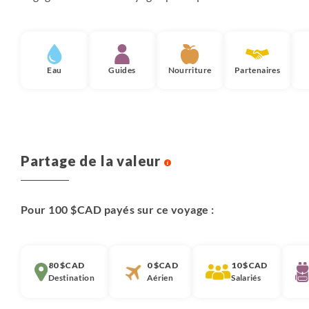
- Grandes suites, 1 double fenêtre avec 1 lit double, 1
sofa et 1 balcon (27m² - pont 7)
**
Eau
Guides
Nourriture
Partenaires
Toutes les cabines possèdent une salle de bain privée et
une vue extérieure (fenêtre ou hublot). Ce hublot peut
être obstrué ou fermé, en cas de mauvais temps ou pour
des raisons de sécurité.
Partage de la valeur
La literie et le linge de toilette sont fournis. Shampoing,
gel douche, et sèche-cheveux sont à disposition dans
votre cabine. Possibilité de donner du linge à laver
Pour 100 $CAD payés sur ce voyage :
(service payant).
Prises électriques européennes. Coffre-fort (vous
pouvez aussi déposer vos objets personnels dans le
coffre-fort du directeur d'hôtellerie).
80 $CAD
0 $CAD
10 $CAD
Destination
Aérien
Salariés
A bord, la vie est conviviale dans l’esprit des bateaux