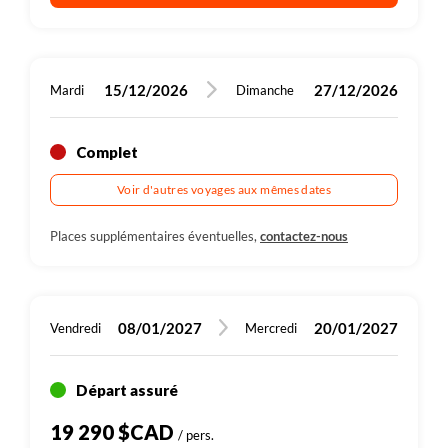
maritime), harmonisent les lieux d'escale en début de
saison, de façon à ne pas trouver 2 bateaux sur les
mêmes sites, au même moment. Une certaine souplesse
15/12/2026
27/12/2026
Mardi
Dimanche
est donc demandée.
Complet
Voir d'autres voyages aux mêmes dates
Places supplémentaires éventuelles,
contactez-nous
08/01/2027
20/01/2027
Vendredi
Mercredi
Départ assuré
19 290 $CAD
/ pers.