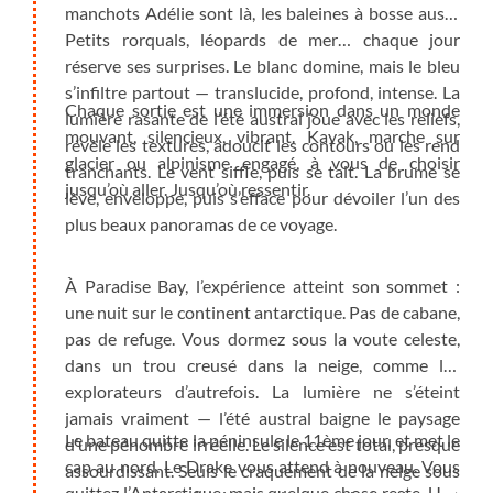
manchots Adélie sont là, les baleines à bosse aussi.
Petits rorquals, léopards de mer… chaque jour
réserve ses surprises. Le blanc domine, mais le bleu
s’infiltre partout — translucide, profond, intense. La
Chaque sortie est une immersion dans un monde
lumière rasante de l’été austral joue avec les reliefs,
mouvant, silencieux, vibrant. Kayak, marche sur
révèle les textures, adoucit les contours ou les rend
glacier ou alpinisme engagé, à vous de choisir
tranchants. Le vent siffle, puis se tait. La brume se
jusqu’où aller. Jusqu’où ressentir.
lève, enveloppe, puis s’efface pour dévoiler l’un des
plus beaux panoramas de ce voyage.
À Paradise Bay, l’expérience atteint son sommet :
une nuit sur le continent antarctique. Pas de cabane,
pas de refuge. Vous dormez sous la voute celeste,
dans un trou creusé dans la neige, comme les
explorateurs d’autrefois. La lumière ne s’éteint
jamais vraiment — l’été austral baigne le paysage
Le bateau quitte la péninsule le 11ème jour, et met le
d’une pénombre irréelle. Le silence est total, presque
cap au nord. Le Drake vous attend à nouveau. Vous
assourdissant. Seuls le craquement de la neige sous
quittez l’Antarctique, mais quelque chose reste. Une