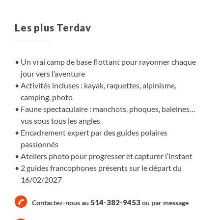
Vous observez la faune sauvage dans son
environnement naturel, vous naviguez au plus près des
Les plus Terdav
glaciers, vous vivez le silence polaire, vous ressentez le
froid, le vent, la lumière. Chaque activité est une
expérience sensorielle, une reconnexion à la nature — et
Un vrai camp de base flottant pour rayonner chaque
à vous-même. Les plus aventureux repoussent leurs
jour vers l’aventure
limites, tandis que ceux qui préfèrent une approche plus
Activités incluses : kayak, raquettes, alpinisme,
douce profitent de débarquements quotidiens sans
camping, photo
difficulté physique. Une croisière sur-mesure, pensée
Faune spectaculaire : manchots, phoques, baleines…
pour s’adapter à chaque profil, chaque envie, chaque
vus sous tous les angles
rythme.
Encadrement expert par des guides polaires
passionnés
L’Antarctique n’est pas un décor : c’est une expérience. Et
Ateliers photo pour progresser et capturer l’instant
elle vous attend. Prêt(e) à embarquer ?
2 guides francophones présents sur le départ du
16/02/2027
514-382-9453
Contactez-nous au
ou par
message