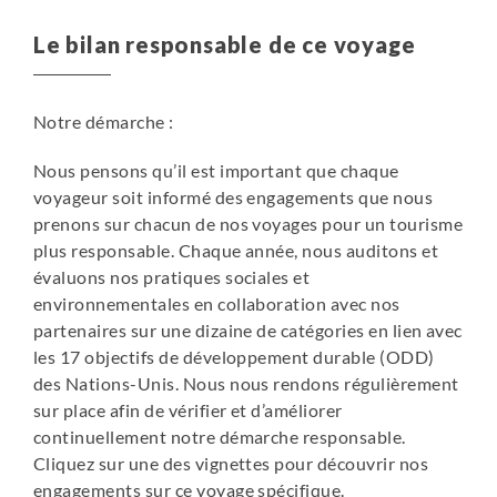
L’équipage, le personnel de cabine et d’hôtellerie sont
Le bilan responsable de ce voyage
tous anglophones.
Catégories de cabine disponibles :
Notre démarche :
- Cabines quadruples, 2 hublots avec 2x2 couchettes
superposées (12 à 18m² - pont 3)
Nous pensons qu’il est important que chaque
- Cabines triples, 2 hublots avec 1 couchette supérieure
voyageur soit informé des engagements que nous
et 2 couchettes basses (12 à 18m² - pont 3)
prenons sur chacun de nos voyages pour un tourisme
- Cabines doubles hublots avec 2 lits bas (12 à 18m² -
plus responsable. Chaque année, nous auditons et
pont 3)
évaluons nos pratiques sociales et
- Cabines doubles fenêtre avec 2 lits bas (12 à 14m² -
environnementales en collaboration avec nos
pont 4)
partenaires sur une dizaine de catégories en lien avec
- Cabines supérieures, 2 fenêtres avec 1 lit double et 1
les 17 objectifs de développement durable (ODD)
sofa (20 à 21m² - pont 6)
des Nations-Unis. Nous nous rendons régulièrement
- Cabines doubles Deluxe, 2 fenêtres avec 2 lits bas et 1
sur place afin de vérifier et d’améliorer
sofa (19 à 21m² - pont 6)
continuellement notre démarche responsable.
- Suites juniors, 1 double fenêtre avec 1 lit double (19 à
Cliquez sur une des vignettes pour découvrir nos
20m² - pont 7)
engagements sur ce voyage spécifique.