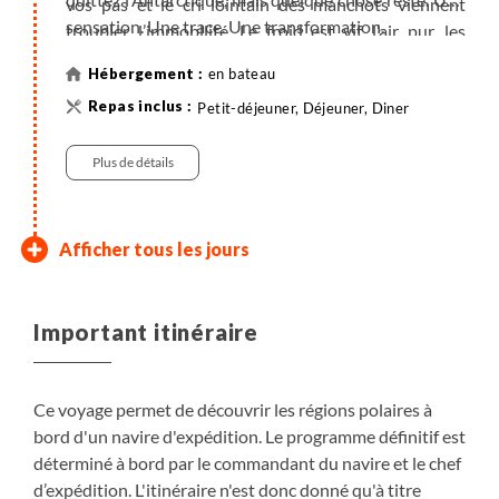
vos pas et le cri lointain des manchots viennent
sensation. Une trace. Une transformation.
troubler l’immobilité. Le froid est vif, l’air pur, les
sensations intenses. C’est une nuit hors du temps,
en bateau
dans l’un des lieux les plus spectaculaires de la
Petit-déjeuner, Déjeuner, Diner
planète. Une nuit qui marque. Qui transforme. Qui
reste.
Plus de détails
Retour à Ushuaia
En mer
Afficher tous les jours
Deux journées de navigation sont nécessaires pour
Débarquement à Ushuaia en début de matinée.
rejoindre le canal Beagle et Ushuaia. Le cycle des
Important itinéraire
conférences reprend. Le dernier soir, après avoir
Petit-déjeuner
embarqué le pilote, le bateau pénètre dans le canal
Beagle.
Plus de détails
Ce voyage permet de découvrir les régions polaires à
bord d'un navire d'expédition. Le programme définitif est
en bateau
déterminé à bord par le commandant du navire et le chef
Petit-déjeuner, Déjeuner, Diner
d’expédition. L'itinéraire n'est donc donné qu'à titre