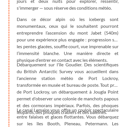
jours et deux nuits pour explorer, ressentir,
s'immerger — sous réserve des conditions météo.
Dans ce décor alpin où les icebergs sont
monumentaux, ceux qui le souhaitent pourront
entreprendre l’ascension du mont Jabet (540m)
pour une expérience plus engagée : progression sur
les pentes glacées, souffle court, vue imprenable sur
l’immensité blanche. Une manière directe et
physique d’entrer en contact avec les éléments.
Débarquement sur l'île Goudier. Des scientifiques
du British Antarctic Survey vous accueillent dans
l'ancienne station météo de Port Lockroy,
transformée en musée et bureau de poste. Tout près
de Port Lockroy, un débarquement à Jougla Point
permet d'observer une colonie de manchots papous
et des cormorans impériaux. Parfois, des phoques
Le canal Lemaire vous offre un couloir spectaculaire
léopards, des phoques crabiers et des baleines.
entre falaises et glaces flottantes. Vous débarquez
sur les îles Booth, Pleneau, Petermann. Les