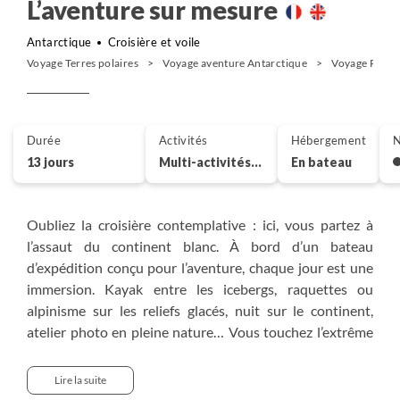
L’aventure sur mesure
Antarctique
Croisière et voile
Voyage Terres polaires
Voyage aventure Antarctique
Voyage Pénins
Durée
Activités
Hébergement
N
13 jours
Multi-activités
En bateau
Oubliez la croisière contemplative : ici, vous partez à
l’assaut du continent blanc. À bord d’un bateau
d’expédition conçu pour l’aventure, chaque jour est une
immersion. Kayak entre les icebergs, raquettes ou
alpinisme sur les reliefs glacés, nuit sur le continent,
atelier photo en pleine nature… Vous touchez l’extrême
du bout des doigts, dans un décor à couper le souffle.
C’est intense, c’est brut, c’est vrai.
Lire la suite