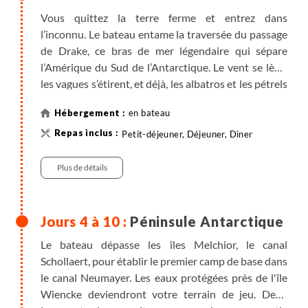
Vous quittez la terre ferme et entrez dans
l’inconnu. Le bateau entame la traversée du passage
de Drake, ce bras de mer légendaire qui sépare
l’Amérique du Sud de l’Antarctique. Le vent se lève,
les vagues s’étirent, et déjà, les albatros et les pétrels
virevoltent et vous escortent jusqu'à votre
en bateau
destination. À l’approche des îles Shetland du Sud,
les premiers icebergs apparaissent. Un moment
Petit-déjeuner, Déjeuner, Diner
saisissant qui marque votre entrée dans le monde
polaire. Le continent blanc se dessine. L’équipe
Plus de détails
d’expédition vous prépare et vous présente les
règles de conduite à tenir, pour préserver ce
territoire unique.
Péninsule Antarctique
Le bateau dépasse les îles Melchior, le canal
Schollaert, pour établir le premier camp de base dans
le canal Neumayer. Les eaux protégées près de l'île
Wiencke deviendront votre terrain de jeu. Deux