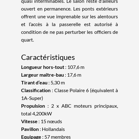
quasi interminables. Le salon reste d'ailleurs
ouvert en permanence. Les ponts extérieurs
offrent une vue imprenable sur les alentours
et l’accès à la passerelle est autorisé à
condition de ne pas perturber les officiers de
quart.
Caractéristiques
Longueur hors-tout
:
107,6 m
Largeur maître-bau
:
17,6 m
Tirant d’eau
:
5,30 m
Classification
: Classe Polaire 6 (équivalent à
1A-Super)
Propulsion
: 2 x ABC moteurs principaux,
total 4,200kW
Vitesse
: 15 nœuds
Pavillon
: Hollandais
Equipage
: 57 membres