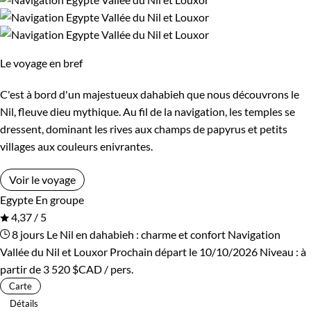
Confort
Le voyage en bref
Standard
Supérieur
C'est à bord d'un majestueux dahabieh que nous découvrons le
Nil, fleuve dieu mythique. Au fil de la navigation, les temples se
Environnement
dressent, dominant les rives aux champs de papyrus et petits
villages aux couleurs enivrantes.
Bord de mer et îles
Forêts, collines, rivières et lacs
Voir le voyage
Patrimoine et Nature
Egypte
En groupe
4,37 / 5
8 jours
Le Nil en dahabieh : charme et confort
Navigation
Vallée du Nil et Louxor
Prochain départ le 10/10/2026
Niveau :
à
partir de
3 520 $CAD
/ pers.
Carte
Détails