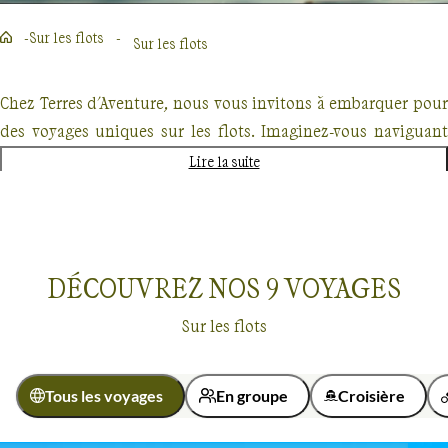
Sur les flots
Sur les flots
Chez Terres d'Aventure, nous vous invitons à embarquer pour
des voyages uniques sur les flots. Imaginez-vous naviguant
sur le Nil, en Égypte, à bord d'une dahabieh traditionnelle, où
Lire la suite
charme et confort se mêlent à l'histoire ancienne. Ou, laissez-
vous tenter par les eaux cristallines des Maldives, où chaque
coup de pagaie révèle un monde sous-marin éblouissant. En
Croatie, combinez randonnée et navigation dans l'Adriatique
DÉCOUVREZ NOS
9
VOYAGES
en découvrant des paysages côtiers à couper le souffle.
Sur les flots
Chaque voyage est une aventure, une chance de se connecter
avec la nature et les cultures locales. Alors, prêts à larguer les
amarres avec nous ?
Tous les voyages
En groupe
Croisière
Sur les flots