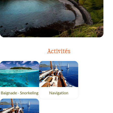
VOYAGE
INDONÉSIE
Activités
Baignade - Snorkeling
Navigation