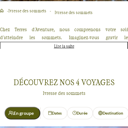
Ivresse des sommets
Ivresse des sommets
Chez Terres d'Aventure, nous comprenons votre soif
d'atteindre les sommets. Imaginez-vous gravir le
Kilimandjaro ou explorer les glaciers des monts Célestes au
Lire la suite
Kirghizistan. Chaque ascension est une promesse
d'émerveillement, où la nature se dévoile dans toute sa
splendeur. Rejoignez-nous pour une aventure qui marque
l'esprit autant que le cœur.
DÉCOUVREZ NOS
4
VOYAGES
Ivresse des sommets
En groupe
Dates
Durée
Destination
Ivresse des sommets