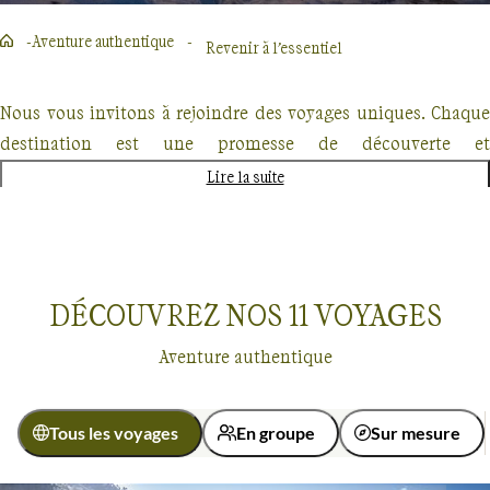
Aventure authentique
Revenir à l’essentiel
Nous vous invitons à rejoindre des voyages uniques. Chaque
destination est une promesse de découverte et
d'émerveillement. L'Algarve, le Vietnam, les Pyrénées... ces
Lire la suite
lieux ne sont pas de simples destinations, mais des portes
ouvertes sur des mondes d'aventures et de découvertes.
Alors, chers voyageurs, êtes-vous prêts à répondre à l'appel de
l'aventure authentique ?
DÉCOUVREZ NOS
11
VOYAGES
Aventure authentique
Tous les voyages
En groupe
Sur mesure
Aventure authentique