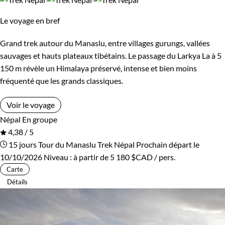
Bivouac, sous tente
Refuge, gîte, dortoir
Le voyage en bref
Standard
Grand trek autour du Manaslu, entre villages gurungs, vallées
sauvages et hauts plateaux tibétains. Le passage du Larkya La à 5
Itinérance
150 m révèle un Himalaya préservé, intense et bien moins
fréquenté que les grands classiques.
Itinérant
Semi-itinérant
Voir le voyage
Népal
En groupe
Environnement
4,38 / 5
15 jours
Tour du Manaslu
Trek Népal
Prochain départ le
Bord de mer et îles
Brousse et Savane
10/10/2026
Niveau :
à partir de
5 180 $CAD
/ pers.
Carte
Forêts, collines, rivières et lacs
Montagne
Détails
Patrimoine et Nature