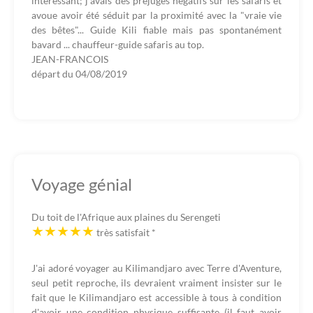
intéressant; j'avais des préjugés négatifs sur les safaris et
avoue avoir été séduit par la proximité avec la "vraie vie
des bêtes"... Guide Kili fiable mais pas spontanément
bavard ... chauffeur-guide safaris au top.
JEAN-FRANCOIS
départ du
04/08/2019
Voyage génial
Du toit de l'Afrique aux plaines du Serengeti
très satisfait
*
J'ai adoré voyager au Kilimandjaro avec Terre d'Aventure,
seul petit reproche, ils devraient vraiment insister sur le
fait que le Kilimandjaro est accessible à tous à condition
d'avoir une condition physique suffisante (il faut avoir