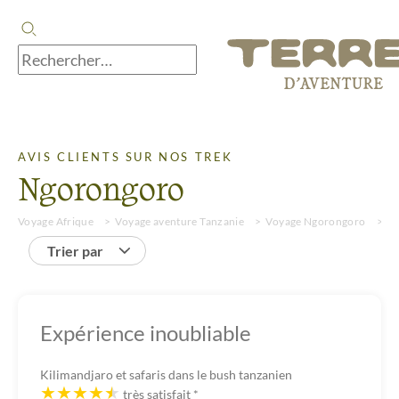
AVIS CLIENTS SUR NOS TREK
Ngorongoro
Voyage Afrique
Voyage aventure Tanzanie
Voyage Ngorongoro
Tr
Trier par
Expérience inoubliable
Kilimandjaro et safaris dans le bush tanzanien
très satisfait
*