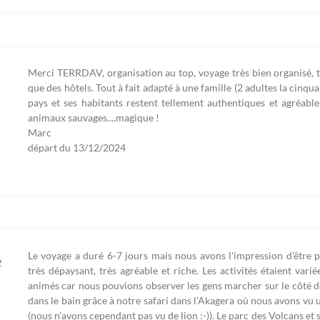
Merci TERRDAV, organisation au top, voyage très bien organisé, ta
que des hôtels. Tout à fait adapté à une famille (2 adultes la cinqua
pays et ses habitants restent tellement authentiques et agréable
animaux sauvages....magique !
Marc
départ du
13/12/2024
Le voyage a duré 6-7 jours mais nous avons l'impression d'être p
e
très dépaysant, très agréable et riche. Les activités étaient vari
animés car nous pouvions observer les gens marcher sur le côté de
dans le bain grâce à notre safari dans l'Akagera où nous avons vu
(nous n'avons cependant pas vu de lion :-)). Le parc des Volcans et 