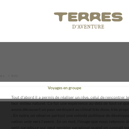
lacs
Avis
Voyages en groupe
Tout d'abord il a permis de réaliser un rêve, celui de rencontrer l
leur milieu naturel. Ce fut une expérience au-delà de tout ce qu
avons découvert un pays verdoyant au climat très doux, très propr
. En outre, on observe partout une volonté politique de dévelop
nation unie vers l'avenir. En un mot, l'image que nous retenons de 
petit paradis,ce qui peut sembler paradoxal quand on connaît son 