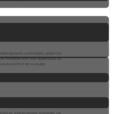
, hébergements confortables, guide très
 Les Rwandais sont très respectueux de
tué le point fort de ce voyage.
ériences soigneusement préparées par