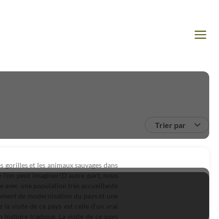
Trier par
es gorilles et les animaux sauvages dans
e l'on peut imaginer!D'autre part, nous
e avec une population très accueillante
pement de modernisation du pays et une
la visite de ce pays est celle d'un vrai
histoire tragique. La visite de ce pays