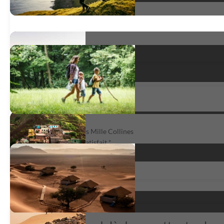
Fabuleux
Road Trip au pays des Mille Collines
très satisfait
*