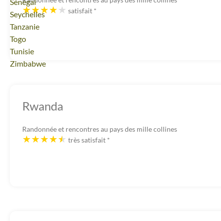
Voyage
Sénégal
satisfait
*
Voyage
Seychelles
Voyage
Tanzanie
Voyage
Togo
Voyage
Tunisie
Voyage
Zimbabwe
Rwanda
Randonnée et rencontres au pays des mille collines
très satisfait
*