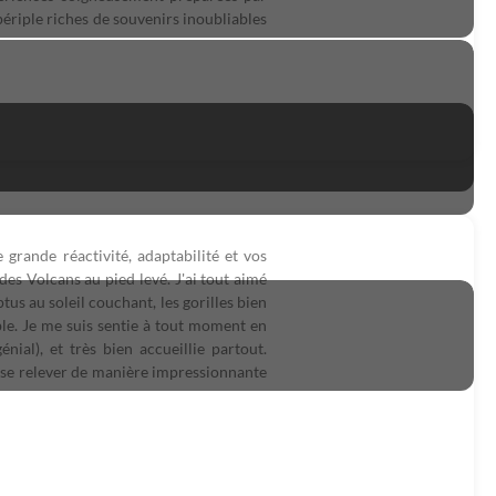
périple riches de souvenirs inoubliables
grande réactivité, adaptabilité et vos
des Volcans au pied levé. J'ai tout aimé
ptus au soleil couchant, les gorilles bien
ible. Je me suis sentie à tout moment en
ial), et très bien accueillie partout.
u se relever de manière impressionnante