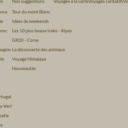
ns
Nos suggestions
Voyages à la carte
Voyages caritatifs
Vo
ance
Tour du mont Blanc
ie
Idées de weekends
roc
Les 10 plus beaux treks - Alpes
GR20 - Corse
pagne
La découverte des animaux
ie
Voyage Himalaya
Nouveautés
tugal
p-Vert
atie
ie