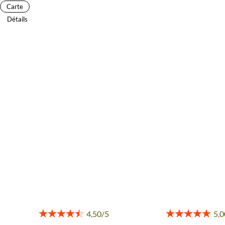
Carte
Détails
AVIS VOYAGEURS DANS LE
DÉSERT DU NAMIB
Des retours authentiques pour vous aider à choisir en
toute transparence.
Voir tous les avis