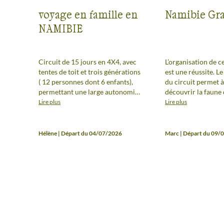
voyage en famille en
Namibie Gr
NAMIBIE
Circuit de 15 jours en 4X4, avec
L’organisation de c
tentes de toit et trois générations
est une réussite. 
( 12 personnes dont 6 enfants),
du circuit permet à 
permettant une large autonomie,
découvrir la faune
souvenir inoubliable pour les
bonnes conditions e
Lire plus
Lire plus
petits comme pour les grands,
périodes de trek p
avec une multitude de paysages
profiter des paysag
au niveau du circuit, et dans le
des conditions opti
Hélène | Départ du 04/07/2026
Marc | Départ du 09/
parc d'Etosha, , des animaux en
hébergements sont 
quantités et espèces inespérées,
bien choisis et les 
auberge bien posit
le circuit. Mais surt
professionnalisme 
humeur quotidienn
notre guide, ainsi q
prestations culina
ont contribué gran