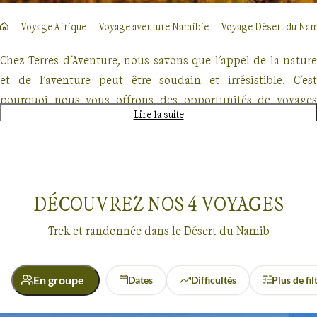
Voyage Afrique
Voyage aventure Namibie
Voyage Désert du Na
Chez Terres d'Aventure, nous savons que l'appel de la nature
et de l'aventure peut être soudain et irrésistible. C'est
pourquoi nous vous offrons des opportunités de voyages
Lire la suite
d'aventure en dernières minutes, parfaits pour les
explorateurs spontanés. Que vous rêviez de traverser des
paysages majestueux, de vous immerger dans la beauté
sauvage ou de relever des défis physiques stimulants, nous
DÉCOUVREZ NOS
4
VOYAGES
avons le voyage qu'il vous faut.
Trek et randonnée dans le Désert du Namib
Nos offres de dernières minutes comprennent des treks
inoubliables, des randonnées dans des lieux emblématiques
et des croisières exploratoires. Imaginez-vous parcourant les
En groupe
Dates
Difficultés
Plus de fil
sentiers escarpés du GR20 en Corse, ou naviguant parmi les
Dernières minutes
Désert du Namib