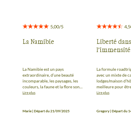
La Namibie
Liberté dan
l’immensité
La Namibie est un pays
La formule roadtrip
extraordinaire, d’une beauté
avec un mixte de c
incomparable, les paysages, les
lodges/maison d’hôt
couleurs, la faune et la flore sont
meilleure pour êtr
à couper le souffle. L’organisation
proche de la nature
Lire plus
Lire plus
de notre voyage a été très bien
peu de confort à c
géré par Terres d’Aventures, et
« dur ». Le pays est
nous avons pu profiter de chaque
exceptionnelle et s
Marie | Départ du 21/09/2025
Gregory | Départ du 
instant passé sur place. Un
extrêmement gentil
voyage à couper le souffle !
retourner tous les 
refaire exactemen