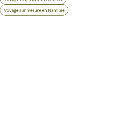
Voyage sur mesure en Namibie
AVIS VOYAGEURS AU
DAMARALAND
Des retours authentiques pour vous aider à choisir en
toute transparence.
Voir tous les avis