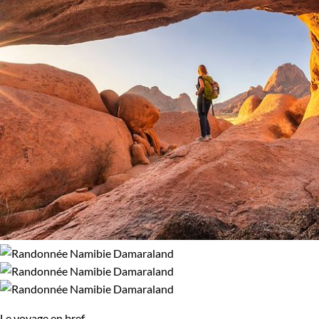
aventuriers, suscitant l'émerveillement à chaque virage.
95% de satisfaction
(
22 avis
)
Imprégnez-vous du patrimoine autochtone mémorable lors
de vos voyages dans Damarland. Invitation à l’essor de l'âme
et au défi corporel, Damaraland vous appelle pour une
randonnée sans pareil.
Guide de voyage Damaraland
Le voyage en bref