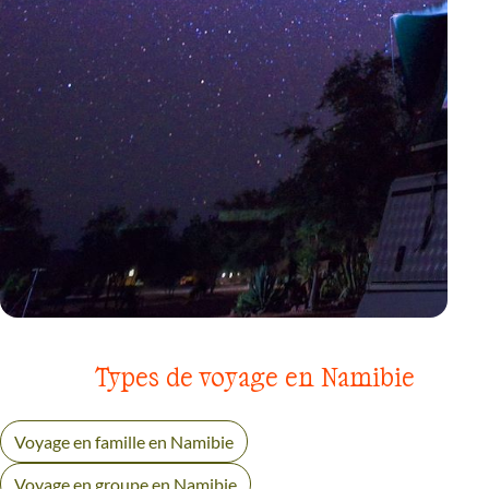
VOYAGE
PARC D’ETOSHA
Types de voyage en Namibie
Voyage en famille en Namibie
Voyage en groupe en Namibie