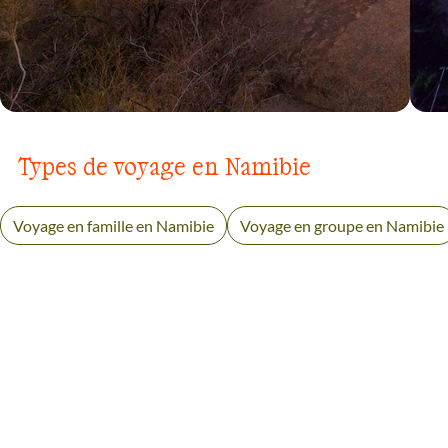
AUTOTOUR
DÉSERT DU NAMIB
Types de voyage en Namibie
Voyage en famille en Namibie
Voyage en groupe en Namibie