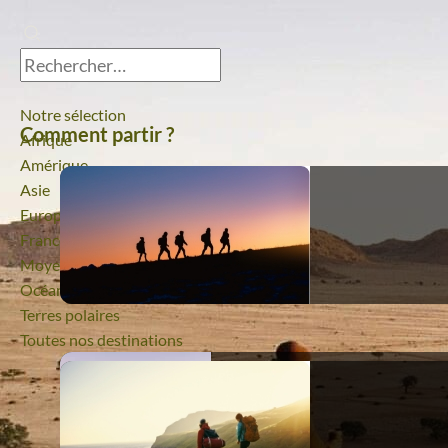
Notre sélection
Comment partir ?
Afrique
Amérique
Asie
Europe
France
Moyen-Orient
Océanie
Terres polaires
Toutes nos destinations