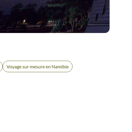
AUTOTOUR
PARC D’ETOSHA
Voyage sur mesure en Namibie