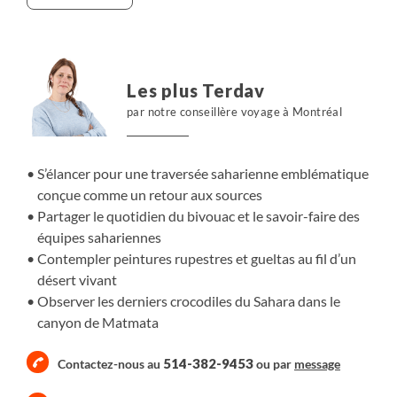
abordons la partie occidentale du pittoresque plateau du
Tagant.
Cette grande randonnée chamelière de 22 jours de
marche permet de découvrir la grande diversité des
Les plus Terdav
régions traversées : ce voyage saharien est une lente
par notre conseillère voyage à Montréal
progression entre les pitons rocheux de l'Adrar
jusqu'aux immenses terres arides du Tagant.
S’élancer pour une traversée saharienne emblématique
conçue comme un retour aux sources
Partager le quotidien du bivouac et le savoir-faire des
équipes sahariennes
Contempler peintures rupestres et gueltas au fil d’un
désert vivant
Observer les derniers crocodiles du Sahara dans le
canyon de Matmata
514-382-9453
Contactez-nous au
ou par
message