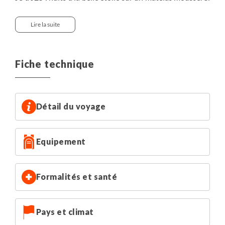
vous le désirez, des tentes doubles, à monter et
démonter par les utilisateurs, sont à votre disposition
Lire la suite
durant le voyage. Grande tente maure (Khaïma) pour les
repas.
Pour plus de confort, nous vous conseillons d'apporter
Fiche technique
un sous matelas en mousse. Il en existe des très
compacts, qui une fois roulés, prennent très peu de place.
J25 à J26 : nuit dans l'avion mais une chambre et une
Détail du voyage
salle de bain sera mise à votre disposition à Nouakchott
le jour 25 au retour de la randonnée pour vous
Equipement
permettre de vous doucher et de refaire votre sac avant
le vol.
Formalités et santé
Pays et climat