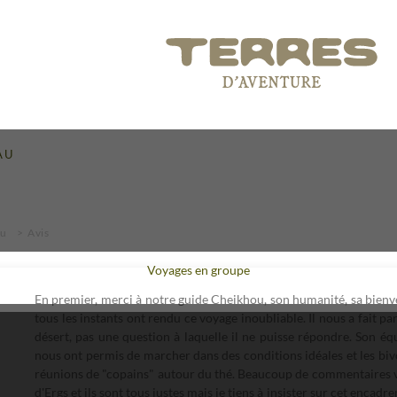
AU
au
Avis
Voyages en groupe
En premier, merci à notre guide Cheikhou, son humanité, sa bienvei
tous les instants ont rendu ce voyage inoubliable. Il nous a fait 
désert, pas une question à laquelle il ne puisse répondre. Son éq
nous ont permis de marcher dans des conditions idéales et les bi
réunions de "copains" autour du thé. Beaucoup de commentaires v
d'Ergs et ils sont tous justes mais je tiens à insister sur cet encad