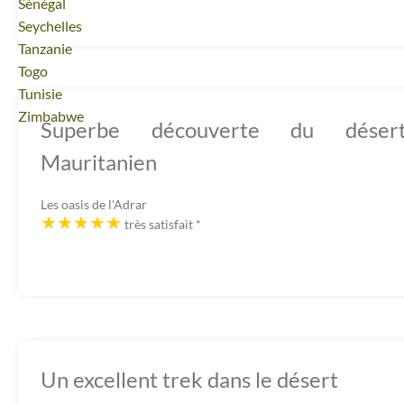
Voyage
Sénégal
Voyage
Seychelles
Voyage
Tanzanie
Voyage
Togo
Voyage
Tunisie
Voyage
Zimbabwe
Superbe découverte du déser
Mauritanien
Les oasis de l'Adrar
très satisfait
*
Un excellent trek dans le désert