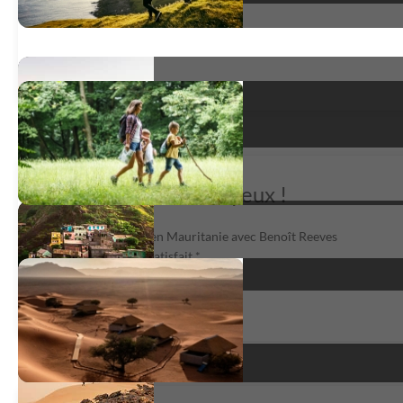
Des étoiles plein les yeux !
Voyage astronomie en Mauritanie avec Benoît Reeves
très satisfait
*