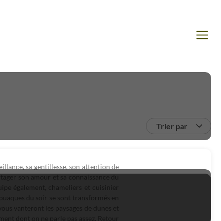
Trier par
llance, sa gentillesse, son attention de
partager son amour et sa connaissance du
uipe également, chameliers et cuisinier
vouaques du soir se sont transformés en
ous vanteront les paysages de dunes et
rement dont on ne parle pas assez. Retour