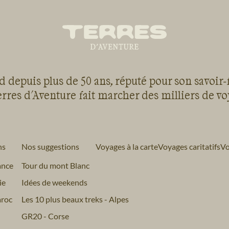
 depuis plus de 50 ans, réputé pour son savoir-
rres d'Aventure fait marcher des milliers de v
ns
Nos suggestions
Voyages à la carte
Voyages caritatifs
Vo
ance
Tour du mont Blanc
ie
Idées de weekends
roc
Les 10 plus beaux treks - Alpes
GR20 - Corse