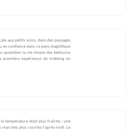
ale aux petits soins, dans des paysages
ps, en confiance dans ce pays magnifique
au quotidien la vie simple des bédouins
a première expérience de trekking en
 la température était plus fraîche ; une
s marches plus courtes l’après-midi. Le