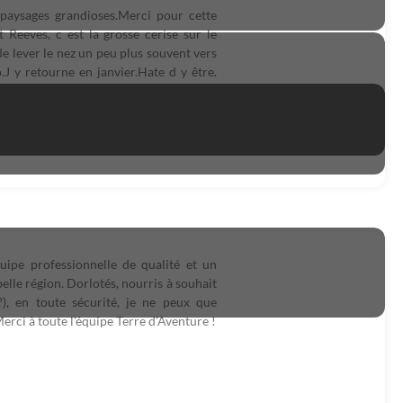
paysages grandioses.Merci pour cette
Reeves, c est la grosse cerise sur le
 de lever le nez un peu plus souvent vers
.J y retourne en janvier.Hate d y être.
uipe professionnelle de qualité et un
belle région. Dorlotés, nourris à souhait
?), en toute sécurité, je ne peux que
rci à toute l’équipe Terre d’Aventure !