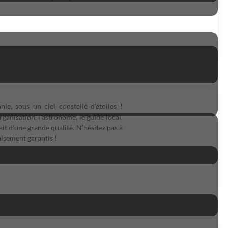
e, sous un ciel constellé d’étoiles !
ganisation, l’astronome, le guide local,
it d’une grande qualité. N’hésitez pas à
paisement garantis !