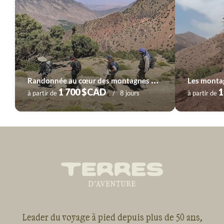
R
andonnée au cœur des montagnes du parc du Toubkal
Les montag
1 700 $CAD
1
à partir de
8 jours
à partir de
Leader du voyage à pied depuis plus de 50 ans,