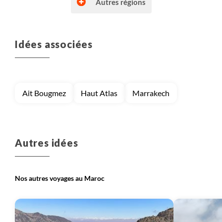
Autres régions
Idées associées
Voyage
Sahara (Maroc)
Ait Bougmez
Haut Atlas
Marrakech
Autres idées
Nos autres voyages au Maroc