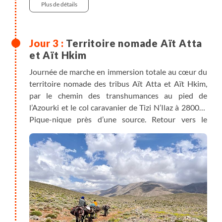
Plus de détails
Territoire nomade Aït Atta
et Aït Hkim
Journée de marche en immersion totale au cœur du
territoire nomade des tribus Aït Atta et Aït Hkim,
par le chemin des transhumances au pied de
l’Azourki et le col caravanier de Tizi N’Ilaz à 2800m.
Pique-nique près d’une source. Retour vers le
campement par un vallon au pied de la montagne de
Ouawgoulzat. Belle ambiance au retour des
troupeaux le soir dans leurs enclos, nuit au
campement.