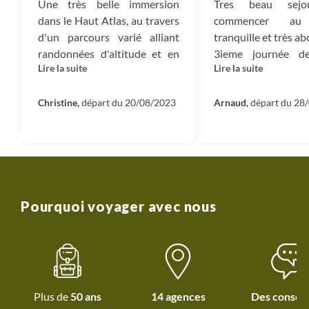
Une très belle immersion
Tres beau sejo
dans le Haut Atlas, au travers
commencer au
d'un parcours varié alliant
tranquille et très ab
randonnées d'altitude et en
3ieme journée d
Lire la suite
Lire la suite
vallée, visites et ateliers. Des
entre le camp et l’a
rencontres avec la population
un peu longue (22
locale pour découvrir un
Christine,
départ du 20/08/2023
être a bien précis
Arnaud,
départ du 28
Maroc véritable loin du
voyage 1 chaussu
brouhaha de Marrakech. Un
aucune journée ne
grand merci à Hicham pour sa
de difficulté part
gentillesse, son sens du
Merci au guide b
service et son enthousiasme à
nous avoir fait parta
nous faire découvrir sa région.
découvrir sa va
Pourquoi voyager avec nous
Les moments forts: les
culture… quant au r
contrastes de températures
se décrit pas, ça se 
et la chaleur parfois
étouffante, les sentiers pas
toujours faciles, le bivouac
Plus de
50 ans
14 agences
Des conseil
dans un paysage lunaire, la