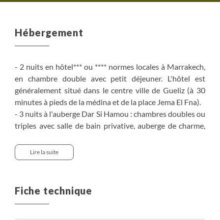
Hébergement
- 2 nuits en hôtel*** ou **** normes locales à Marrakech,
en chambre double avec petit déjeuner. L'hôtel est
généralement situé dans le centre ville de Gueliz (à 30
minutes à pieds de la médina et de la place Jema El Fna).
- 3 nuits à l'auberge Dar Si Hamou : chambres doubles ou
triples avec salle de bain privative, auberge de charme,
terrasses dominant la vallée, un salon/salle à manger
avec cheminée, électricité dans l'auberge. Couette, drap
Lire la suite
pour la nuit et serviettes de toilette fournis.
Durant la journée, les terrasses peuvent être utilisées
pour lire, se reposer, dessiner, admirer le paysage, etc...
Fiche technique
- 2 nuits en bivouac*, sous tente double ou twin (montée
par notre équipe logistique sur place) - attention pas de
possibilité de tente triple (si vous voyagez à 3, il faudra