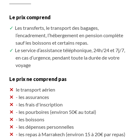
2 030 $CAD
2 130 $CAD
/ pers.
/ pers.
Le prix comprend
S'inscrire
S'inscrire
/ option
/ option
Les transferts, le transport des bagages,
l’encadrement, l’hébergement en pension complète
sauf les boissons et certains repas.
Le service d’assistance téléphonique, 24h/24 et 7j/7,
en cas d’urgence, pendant toute la durée de votre
voyage
Le prix ne comprend pas
le transport aérien
- les assurances
- les frais d'inscription
- les pourboires (environ 50€ au total)
- les boissons
- les dépenses personnelles
- les repas à Marrakech (environ 15 à 20€ par repas)