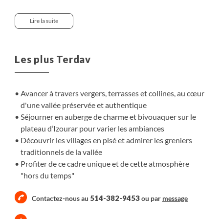
agricoles du Haut Atlas central. Depuis les contreforts
nord de l’Atlas, nous progressons sur des sentiers entre
Lire la suite
terrasses cultivées, plateaux d’altitude et villages
pittoresques, découvrant aussi les traces fossiles de
dinosaures. Nuits en bivouac sur le plateau d’Izourar,
Les plus Terdav
nuits en auberge de charme à Tabant et ateliers
artisanaux ponctuent cette semaine pour une immersion
complète dans cette vallée "heureuse", vallée
Avancer à travers vergers, terrasses et collines, au cœur
emblématique du Haut Atlas central.
d'une vallée préservée et authentique
Séjourner en auberge de charme et bivouaquer sur le
plateau d’Izourar pour varier les ambiances
Découvrir les villages en pisé et admirer les greniers
traditionnels de la vallée
Profiter de ce cadre unique et de cette atmosphère
"hors du temps"
514-382-9453
Contactez-nous au
ou par
message