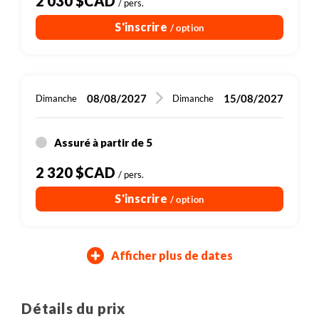
2 030 $CAD
/ pers.
S'inscrire
/ option
08/08/2027
15/08/2027
Dimanche
Dimanche
Assuré à partir de 5
2 320 $CAD
/ pers.
S'inscrire
/ option
Afficher plus de dates
05/09/2027
03/10/2027
12/09/2027
10/10/2027
Dimanche
Dimanche
Dimanche
Dimanche
Détails du prix
Assuré à partir de 5
Assuré à partir de 5