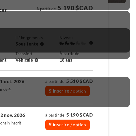
5 190 $CAD
car
à partir de
Hébergements
Niveau
Sous tente
Transfert
À partir de
rant
Véhicule
18 ans
5 510 $CAD
1 oct. 2026
à partir de
ir de 4
S'inscrire
/ option
5 190 $CAD
2 nov. 2026
à partir de
chain inscrit
S'inscrire
/ option