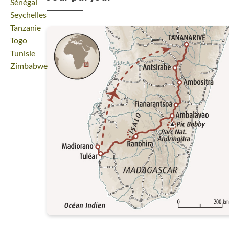
Voyage
Sénégal
Voyage
Seychelles
Voyage
Tanzanie
Voyage
Togo
Voyage
Tunisie
Voyage
Zimbabwe