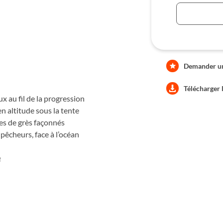
jours. Après l’effort, le rythme
ce au canal du Mozambique, le
on marin.
Demander une
Télécharger 
x au fil de la progression
en altitude sous la tente
ges de grès façonnés
 pêcheurs, face à l’océan
e