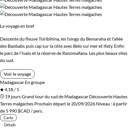
Les 6/9 ans
Les 14/16 ans
l'île, aussi aurez-vous souvent l'occasion d'échanges de
qualité. Entre contemplations, activités sportives et
rencontres, votre
trek à Madagascar
vous transportera ver
Confort
Le voyage en bref
une île aussi riche en échanges humains qu'en découvertes
Bivouac, sous tente
Standard
naturelles !
Descente du fleuve Tsiribihina, les tsingy du Bemaraha et l'allée
des Baobabs puis cap sur la côte avec Belo sur mer et Ifaty. Enfin
Guide de voyage Madagascar
Supérieur
le parc de l'Isalo et la réserve de Ranomafana. Les plus beaux sites
du sud.
Environnement
Voir le voyage
Madagascar
En groupe
Bord de mer et îles
Forêts, collines, rivières et lacs
4,18 / 5
19 jours
Grand tour du sud de Madagascar
Découverte Hautes
Terres malgaches
Prochain départ le 20/09/2026
Niveau :
à partir
de
5 990 $CAD
/ pers.
Carte
Détails