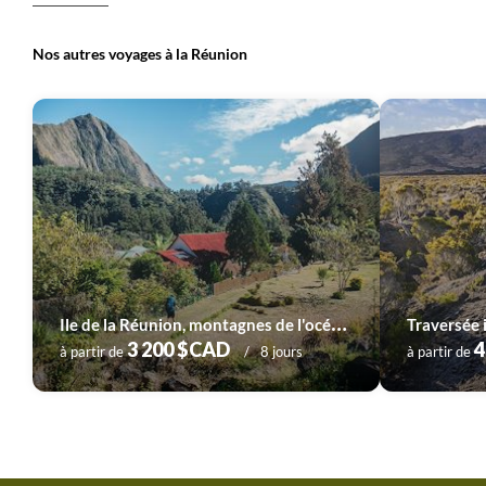
Nos autres voyages à la Réunion
I
le de la Réunion, montagnes de l'océan Indien
Traversée i
3 200 $CAD
4
à partir de
8 jours
à partir de