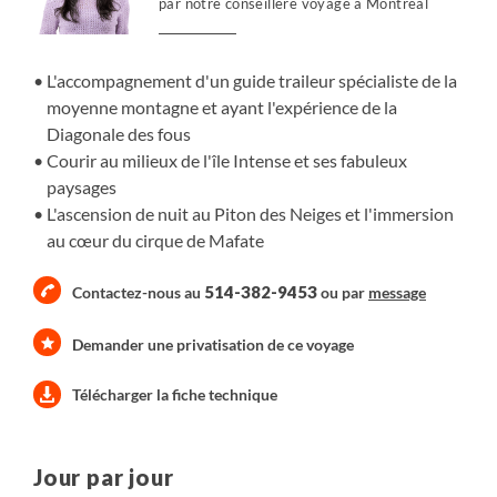
par notre conseillère voyage à Montréal
incontournables ont été ajoutées, comme les sommets
du Piton de la Fournaise (2621m), du Piton des Neiges
(3070m) et du Grand Bénare (2898m). Une incroyable
L'accompagnement d'un guide traileur spécialiste de la
aventure, une intrusion dans l'île Intense et le mythique
moyenne montagne et ayant l'expérience de la
Grand Raid de La Réunion.
Diagonale des fous
Courir au milieux de l'île Intense et ses fabuleux
paysages
L'ascension de nuit au Piton des Neiges et l'immersion
au cœur du cirque de Mafate
514-382-9453
Contactez-nous au
ou par
message
Demander une privatisation de ce voyage
Télécharger la fiche technique
Jour par jour