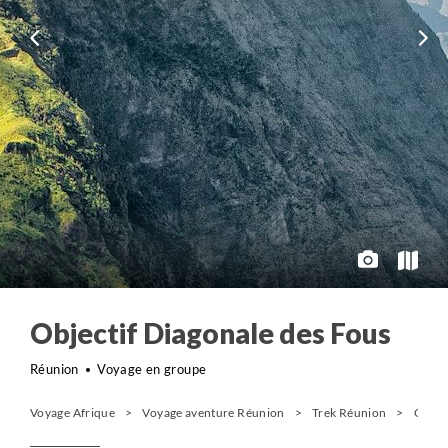
Objectif Diagonale des Fous
Réunion
Voyage en groupe
Voyage Afrique
Voyage aventure Réunion
Trek Réunion
Objec