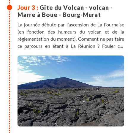
Gîte du Volcan - volcan -
Marre à Boue - Bourg-Murat
La journée débute par l'ascension de La Fournaise
(en fonction des humeurs du volcan et de la
réglementation du moment). Comment ne pas faire
ce parcours en étant à La Réunion ? Fouler ces
paysages martiens dans ce décor à couper le souffle
(à moins que ce ne soit votre cardio qui s'emballe)
est incontournable.
12.5 km - D+700m / D-700m pour l'aller-retour au
volcan.
Après cet aller-retour, vous descendrez jusqu'au
village de Bourg-Murat en remontant les périodes
géologiques de nos jours à la genèse du massif du
Piton de la Fournaise.
Les paysages traversés sont marqués par les
fractures brutales du massif, de profondes vallées