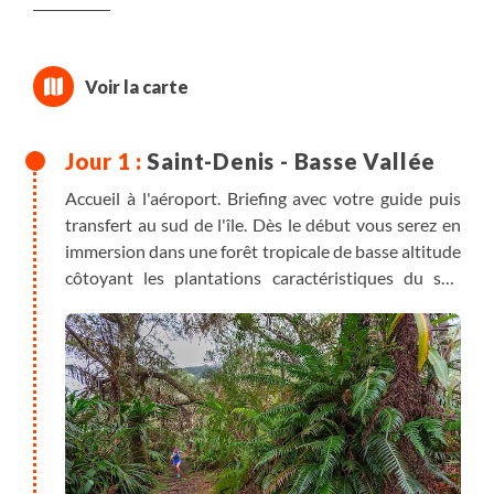
Saint-Denis - Basse Vallée
Accueil à l'aéroport. Briefing avec votre guide puis
transfert au sud de l'île. Dès le début vous serez en
immersion dans une forêt tropicale de basse altitude
côtoyant les plantations caractéristiques du sud
sauvage, palmistes, vanille et canne à sucre à
proximité du "battant des lames".
Si les horaires du vol le permettent, vous pourrez
rejoindre par le sentier le gîte Basse Vallée depuis
l'église (5,5 km / D+560m).
Dîner.