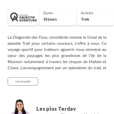
Durée
Activité
10 jours
Trek
La Diagonale des Fous, considérée comme le Graal de la
planète Trail pour certains coureurs, s'offre à vous. Ce
voyage sportif pour traileurs aguerris nous emmène au
cœur des paysages les plus grandioses de l'île de la
Réunion notamment à travers les cirques de Mafate et
Cilaos. L'accompagnement par un spécialiste du trail, et
les nombreux kilomètres parcourus à ses côtés vous
permettront d’appréhender de la meilleure façon la
Lire la suite
technicité et la variété de cet itinéraire entre pitons,
forêts et ravines. Le tracé de ce séjour s'inspire des
courses passées et actuelles. Il est conçu pour éviter les
portions privées (fermées au public hors course), les
Les plus Terdav
tronçons urbains moins agréables. Des parties