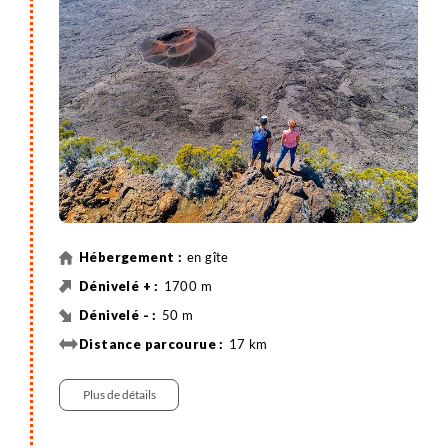
l'exubérance tropicale pour rejoindre les décors
minéraux du majestueux volcan de la Fournaise,
subitement à vos pieds !
Dîner et nuit au gîte du Volcan.
en gîte
1700 m
50 m
17 km
Randonnée
Plus de détails