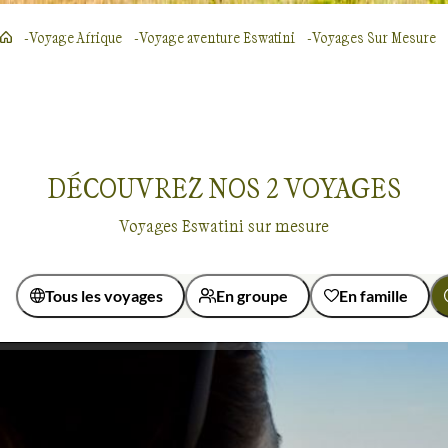
Voyage Afrique
Voyage aventure Eswatini
Voyages Sur Mesure
DÉCOUVREZ NOS
2
VOYAGES
Voyages Eswatini sur mesure
Tous les voyages
En groupe
En famille
Activité
Autotour
Safari
Voyages sur mesure
Eswatini