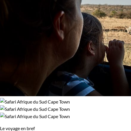
Confort
Bivouac, sous tente
Standard
Supérieur
Haut de gamme
Itinérance
Itinérant
Semi-itinérant
Le voyage en bref