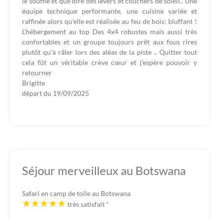
le souffle et que dire des levers et couchers de soleil.. Une
équipe technique performante, une cuisine variée et
raffinée alors qu'elle est réalisée au feu de bois: bluffant !
L'hébergement au top Des 4x4 robustes mais aussi très
confortables et un groupe toujours prêt aux fous rires
plutôt qu'à râler lors des aléas de la piste .. Quitter tout
cela fût un véritable crève cœur et j'espère pouvoir y
retourner
Brigitte
départ du
19/09/2025
Séjour merveilleux au Botswana
Safari en camp de toile au Botswana
très satisfait
*