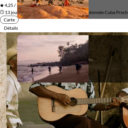
4,25 / 5
13 jours
Marches au rythme de la salsa
Randonnée Cuba
Proch
Carte
Détails
Où partir en :
Janvier
Février
Mars