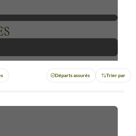
tant en avant l'authenticité
ubaine comme aucune autre.
ES
es
Départs assurés
Trier par