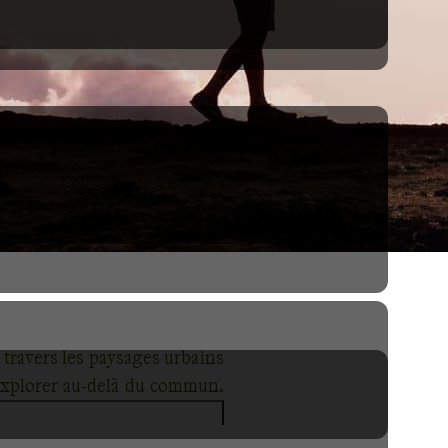
 travers les paysages urbains
 explorer au-delà du commun.
Grande traversée cubaine pour
u d'un circuit accompagné, La