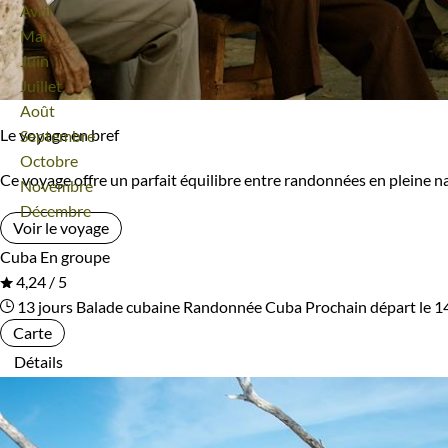
Avril
Mai
Juin
Juillet
Août
Le voyage en bref
Septembre
Octobre
Ce voyage offre un parfait équilibre entre randonnées en pleine na
Novembre
Décembre
Voir le voyage
Cuba
En groupe
4,24 / 5
13 jours
Balade cubaine
Randonnée Cuba
Prochain départ le 
Carte
Détails