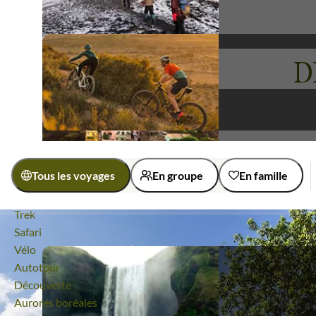
Havane promet des moments riches en découvertes et en é
de l'expérience. Laissez-vous guider par le charme indén
D
Voyages
La Havane
Tous les voyages
En groupe
En famille
Quelle activité ?
Randonnée
Trek
Activité
Safari
Vélo
Découverte
Randonnée
Autotour
Découverte
Rencontres
Aurores boréales