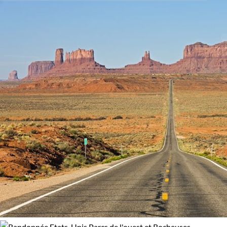
Activité
voyage sur mesure Etat-unis
Découverte
Multi-activités
Randonnée
Âge des enfants
Les 6/9 ans
Les 14/16 ans
Confort
Bivouac, sous tente
Standard
Environnement